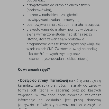
odpowiedzi,
przygotowanie do olimpiad chemicznych
(podstawówka),
pomoc w nadrobieniu zaległości i
rozwiązywaniu zadań domowych,
opanowywanie na bieżąco materiału na zajęcia,
przygotowanie do matury i pomoc w dostaniu
się na wymarzone studia (nacisk na rzeczy
istotne, które zawarte są w podstawie
programowej oraz te, które często pojawiają się
w arkuszach CKE. Zwrócenie uwagi na analizę
tekstów źródłowych, wykresy oraz
nieschematyczne zadania obliczeniowe).
Co w ramach zajęć?
•
Dostęp do strony internetowej
na której znajduje się
kalendarz, zakładka płatności, materiały do zajęć w
formie pdf (teoria + zadania) oraz po każdych
zajęciach w zakładce podsumowanie znajdziesz
informacje co dokładnie jest pracą domową
(oczywiście mówię o tym zawsze na koniec zajęć, ale