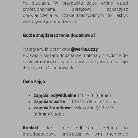
na studiach. W przypadku zajęć online dzięki
profesjonalnemu sprzętowi zobaczysz
doświadczenia w czasie rzeczywistym tak jakbyś
wykonywał je samodzielnie.
Gdzie znajdziesz mnie dodatkowo?
Instagram, fb oraz tiktok
@werka.uczy
Pojawiają się tam dodatkowe materiały przydatne do
nauki oraz możesz sam sprawdzić czy forma mojego
tłumaczenia Ci odpowiada.
Cena zajęć:
zajęcia indywidualne
140zł/1h (60min)
zajęcia w parze
110zł/1h (60min)/osoba
zajęcia 3 osobowe
(tylko online) 90zł/1h
(60min)/osoba
Kontakt:
Jeżeli nie odbieram telefonu to
prawdopodobnie prowadzę w tym momencie