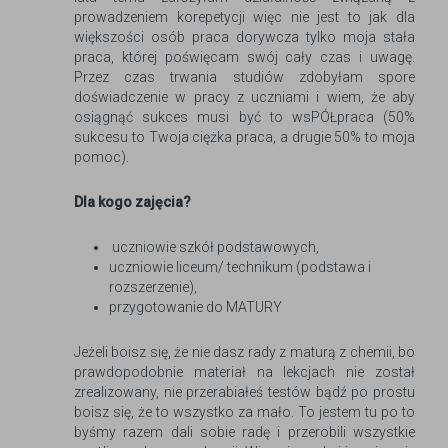
prowadzeniem korepetycji więc nie jest to jak dla
większości osób praca dorywcza tylko moja stała
praca, której poświęcam swój cały czas i uwagę.
Przez czas trwania studiów zdobyłam spore
doświadczenie w pracy z uczniami i wiem, że aby
osiągnąć sukces musi być to wsPÓŁpraca (50%
sukcesu to Twoja ciężka praca, a drugie 50% to moja
pomoc).
Dla kogo zajęcia?
uczniowie szkół podstawowych,
uczniowie liceum/ technikum (podstawa i
rozszerzenie),
przygotowanie do MATURY
Jeżeli boisz się, że nie dasz rady z maturą z chemii, bo
prawdopodobnie materiał na lekcjach nie został
zrealizowany, nie przerabiałeś testów bądź po prostu
boisz się, że to wszystko za mało. To jestem tu po to
byśmy razem dali sobie radę i przerobili wszystkie