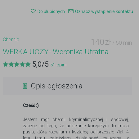
Do ulubionych
Oznacz wystąpienie kontaktu
Chemia
140
zł
/ 60 min
WERKA UCZY- Weronika Utratna
5,0
/
5
51
opinii
Opis ogłoszenia
Cześć :)
Jestem mgr chemii kryminalistycznej i sądowej,
zacznę od tego, że udzielanie korepetycji to moja
pasja, którą rozwijam i kształcę od przeszło 7lat. 4
lata temu założyłam działalność związaną z