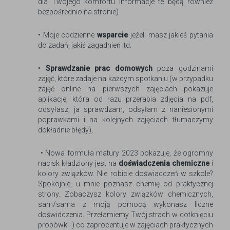
dla Twojego komfortu informacje te będą również
bezpośrednio na stronie).
• Moje codzienne
wsparcie
jeżeli masz jakieś pytania
do zadań, jakiś zagadnień itd.
•
Sprawdzanie prac domowych
poza godzinami
zajęć, które zadaje na każdym spotkaniu (w przypadku
zajęć online na pierwszych zajęciach pokazuje
aplikacje, która od razu przerabia zdjęcia na pdf,
odsyłasz, ja sprawdzam, odsyłam z naniesionymi
poprawkami i na kolejnych zajęciach tłumaczymy
dokładnie błędy),
• Nowa formuła matury 2023 pokazuje, że ogromny
nacisk kładziony jest na
doświadczenia chemiczne
i
kolory związków. Nie robicie doświadczeń w szkole?
Spokojnie, u mnie poznasz chemię od praktycznej
strony. Zobaczysz kolory związków chemicznych,
sam/sama z moją pomocą wykonasz liczne
doświdczenia. Przełamiemy Twój strach w dotknięciu
probówki :) co zaprocentuje w zajęciach praktycznych