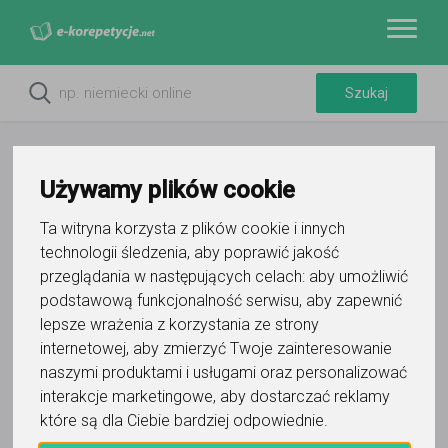
Używamy plików cookie
Ta witryna korzysta z plików cookie i innych
technologii śledzenia, aby poprawić jakość
przeglądania w następujących celach:
aby umożliwić
podstawową funkcjonalność serwisu
,
aby zapewnić
lepsze wrażenia z korzystania ze strony
Filtry
internetowej
,
aby zmierzyć Twoje zainteresowanie
naszymi produktami i usługami oraz personalizować
Szczytno
warmińsko-mazurskie
interakcje marketingowe
,
aby dostarczać reklamy
Wyczyść wszystko
które są dla Ciebie bardziej odpowiednie
.