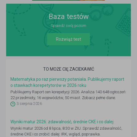
Baza testów
Sprawdź swój poziom
Rozwiąż test
TO MOŻE CIĘ ZACIEKAWIĆ
Matematyka po raz pierwszy potaniała. Publikujemy raport
o stawkach korepetytorów w 2026 roku
Publikujemy Raport cen korepetycji 2026. Analiza 140 648 ogłoszeń:
22 przedmioty, 16 województw, 50 miast. Zobacz pełne dane.
3 sierpnia 2026
Wyniki matur 2026: zdawalność, średnie CKE i co dalej
Wyniki matur 2026 od 8 lipca, 8:30 w ZIU. Sprawdź zdawalność,
średnie CKE i co zrobić dalej: IRK, wgląd, poprawka.