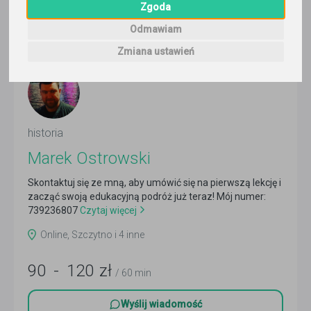
4
korepetytorów
Zgoda
Trafność
Sortuj:
Historia
Odmawiam
Zmiana ustawień
historia
Marek Ostrowski
Skontaktuj się ze mną, aby umówić się na pierwszą lekcję i
zacząć swoją edukacyjną podróż już teraz! Mój numer:
739236807
Czytaj więcej
Online, Szczytno i 4 inne
90
-
120
zł
/ 60 min
Wyślij wiadomość