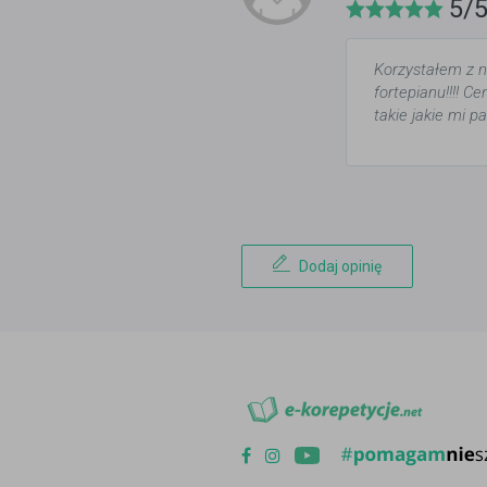
5/
Korzystałem z n
fortepianu!!!! C
takie jakie mi p
Dodaj opinię