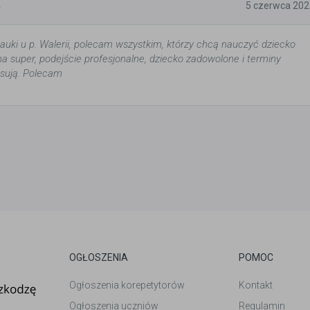
5
5 czerwca 202
auki u p. Walerii, polecam wszystkim, którzy chcą nauczyć dziecko
ena super, podejście profesjonalne, dziecko zadowolone i terminy
asują. Polecam
OGŁOSZENIA
POMOC
Ogłoszenia korepetytorów
Kontakt
Ogłoszenia uczniów
Regulamin