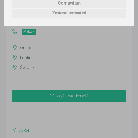
Odmawiam
Wyślij wiadomość
Zmiana ustawień
Ostatnia aktywność:
ponad 3 miesiące temu
Pokaż
Online
Lublin
Świdnik
Wyślij wiadomość
Muzyka