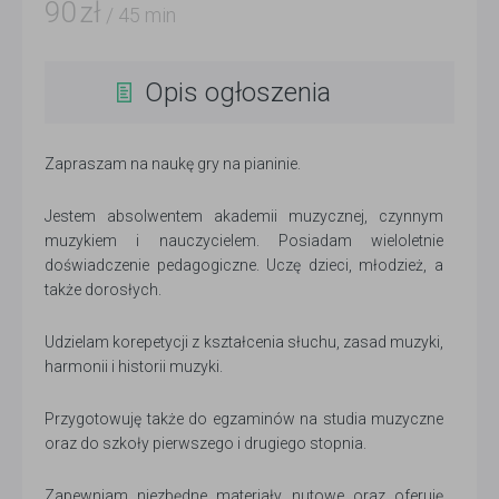
90
zł
/ 45 min
Opis ogłoszenia
Zapraszam na naukę gry na pianinie.
Jestem absolwentem akademii muzycznej, czynnym
muzykiem i nauczycielem. Posiadam wieloletnie
doświadczenie pedagogiczne. Uczę dzieci, młodzież, a
także dorosłych.
Udzielam korepetycji z kształcenia słuchu, zasad muzyki,
harmonii i historii muzyki.
Przygotowuję także do egzaminów na studia muzyczne
oraz do szkoły pierwszego i drugiego stopnia.
Zapewniam niezbędne materiały nutowe oraz oferuję