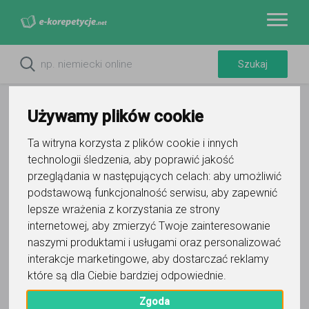
Używamy plików cookie
Ta witryna korzysta z plików cookie i innych
technologii śledzenia, aby poprawić jakość
Do ulubionych
przeglądania w następujących celach:
aby umożliwić
Oznacz wystąpienie kontaktu
podstawową funkcjonalność serwisu
,
aby zapewnić
lepsze wrażenia z korzystania ze strony
internetowej
,
aby zmierzyć Twoje zainteresowanie
naszymi produktami i usługami oraz personalizować
interakcje marketingowe
,
aby dostarczać reklamy
które są dla Ciebie bardziej odpowiednie
.
Valeriya Cholach
Zgoda