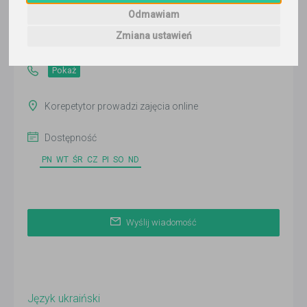
Wyślij wiadomość
Odmawiam
Ostatnia aktywność:
Zmiana ustawień
ponad 3 miesiące temu
Pokaż
Korepetytor prowadzi zajęcia online
Dostępność
PN
WT
ŚR
CZ
PI
SO
ND
Wyślij wiadomość
Język ukraiński