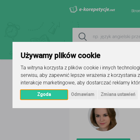
Stro
Używamy plików cookie
Ta witryna korzysta z plików cookie i innych technolo
serwisu
,
aby zapewnić lepsze wrażenia z korzystania z
Strona główna
Sylwia Berbeć
interakcje marketingowe
,
aby dostarczać reklamy któr
Zgoda
Odmawiam
Zmiana ustawień