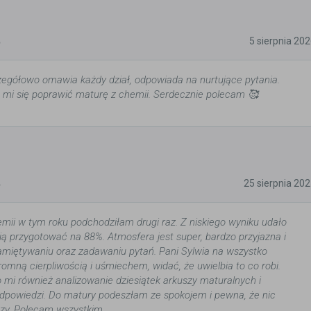
5
5 sierpnia 20
zegółowo omawia każdy dział, odpowiada na nurtujące pytania.
ło mi się poprawić maturę z chemii. Serdecznie polecam 🥰
5
25 sierpnia 20
mii w tym roku podchodziłam drugi raz. Z niskiego wyniku udało
wią przygotować na 88%. Atmosfera jest super, bardzo przyjazna i
amiętywaniu oraz zadawaniu pytań. Pani Sylwia na wszystko
omną cierpliwością i uśmiechem, widać, że uwielbia to co robi.
mi również analizowanie dziesiątek arkuszy maturalnych i
dpowiedzi. Do matury podeszłam ze spokojem i pewna, że nic
czy. Polecam wszystkim