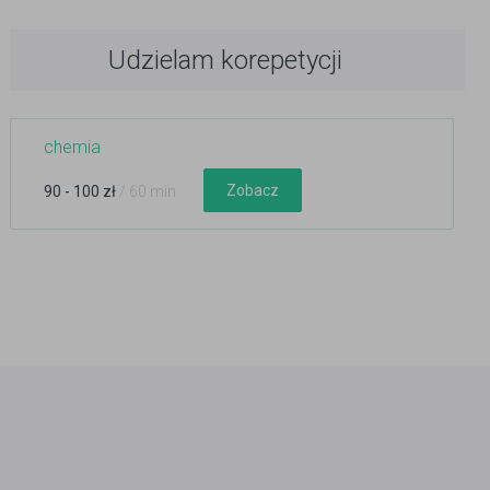
Udzielam korepetycji
chemia
Zobacz
90 - 100 zł
/ 60 min