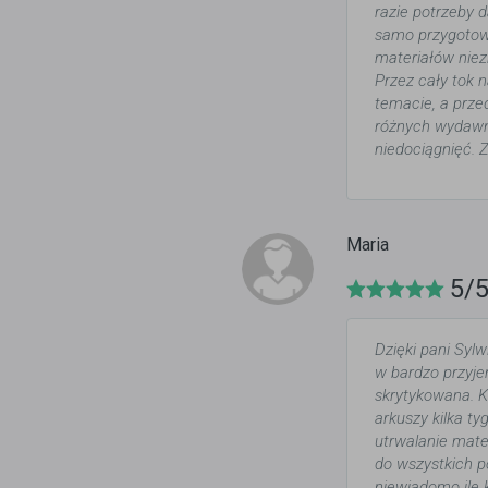
razie potrzeby 
samo przygotowa
materiałów niez
Przez cały tok 
temacie, a prze
różnych wydawni
niedociągnięć.
Maria
5/
Dzięki pani Syl
w bardzo przyje
skrytykowana. K
arkuszy kilka t
utrwalanie mate
do wszystkich p
niewiadomo ile 