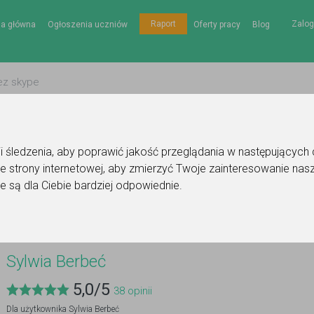
Zalog
Raport
na główna
Ogłoszenia uczniów
Oferty pracy
Blog
gii śledzenia, aby poprawić jakość przeglądania w następujących
e strony internetowej
,
aby zmierzyć Twoje zainteresowanie nasz
e są dla Ciebie bardziej odpowiednie
.
Sylwia Berbeć
5,0
/
5
38
opinii
Dla użytkownika
Sylwia Berbeć