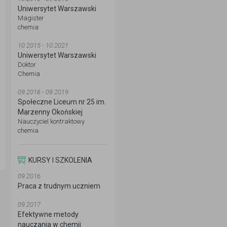
Uniwersytet Warszawski
Magister
chemia
10.2015 - 10.2021
Uniwersytet Warszawski
Doktor
Chemia
09.2016 - 09.2019
Społeczne Liceum nr 25 im.
Marzenny Okońskiej
Nauczyciel kontraktowy
chemia
KURSY I SZKOLENIA
09.2016
Praca z trudnym uczniem
09.2017
Efektywne metody
nauczania w chemii