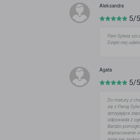
Aleksandra
5/
Pani Sylwia szc
Dzięki niej uda
Agata
5/
Do matury z che
się z Panią Syl
sprzyjająca zap
odpowiada z ogr
Bardzo pomogło 
dopracowanie o
mnie nie zasko