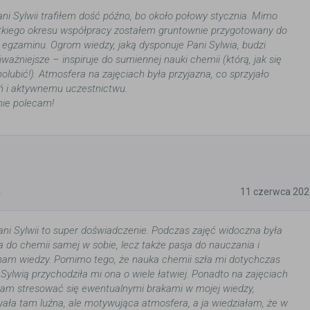
ani Sylwii trafiłem dość późno, bo około połowy stycznia. Mimo
tkiego okresu współpracy zostałem gruntownie przygotowany do
gzaminu. Ogrom wiedzy, jaką dysponuje Pani Sylwia, budzi
jważniejsze – inspiruje do sumiennej nauki chemii (którą, jak się
polubić!). Atmosfera na zajęciach była przyjazna, co sprzyjało
ń i aktywnemu uczestnictwu.
nie polecam!
5
11 czerwca 202
ani Sylwii to super doświadczenie. Podczas zajęć widoczna była
sja do chemii samej w sobie, lecz także pasja do nauczania i
nam wiedzy. Pomimo tego, że nauka chemii szła mi dotychczas
 Sylwią przychodziła mi ona o wiele łatwiej. Ponadto na zajęciach
łam stresować się ewentualnymi brakami w mojej wiedzy,
ła tam luźna, ale motywująca atmosfera, a ja wiedziałam, że w