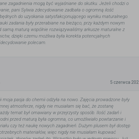
dane zagadnienia mogą być wyjaśniane do skutku. Jeżeli chodzi o
nie, pani Sylwia zdecydowanie zadbała o ogromną ilość
będnych do uzyskania satysfakcjonującego wyniku maturalnego.
nauki zadania były przerabiane na bieżąco, przy każdym nowym
d samą maturą wspólnie rozwiązywaliśmy arkusze maturalne z
ctw, dzięki czemu możliwa była korekta potencjalnych
 Zdecydowanie polecam.
5
5 czerwca 202
wii moja pasja do chemii odżyła na nowo. Zajęcia prowadzone były
mnej atmosferze, nigdy nie musiałam się bać, że zostanę
ażdy temat był omawiany w przejrzysty sposób. Ilość zadań i
ygodni przed maturą była ogromna, co umożliwiało powtarzanie i
riału czy też naukę nowych zagadnień. Dużym plusem był dostęp
otrzebnych materiałów, więc nigdy nie musiałam kupować
książek, zbiorów zadań itp. Wszystko było w jednym miejscu. Już