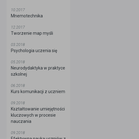
10.2017
Mnemotechnika
12.2017
Tworzenie map myśli
03.2018
Psychologia uczenia się
05.2018
Neurodydaktyka w praktyce
szkolnej
06.2018
Kurs komunikacji z uczniem
09.2018
Kształtowanie umiejętności
kluczowych w procesie
nauczania
09.2018
Efektywna nauka uczniów z