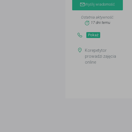
Wyślij wiadomość
Ostatnia aktywność:
17 dni temu
Pokaż
Korepetytor
prowadzi zajęcia
online