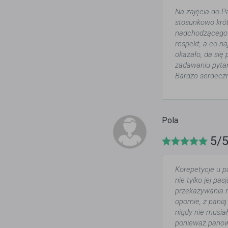
Na zajęcia do P
stosunkowo kró
nadchodzącego e
respekt, a co na
okazało, da się 
zadawaniu pyta
Bardzo serdecz
Pola
5/
Korepetycje u p
nie tylko jej pa
przekazywania 
opornie, z panią
nigdy nie musia
ponieważ panowa