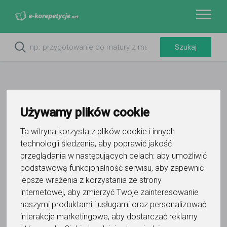
Używamy plików cookie
Do ulubionych
Ta witryna korzysta z plików cookie i innych
Oznacz wystąpienie kontaktu
technologii śledzenia, aby poprawić jakość
przeglądania w następujących celach:
aby umożliwić
podstawową funkcjonalność serwisu
,
aby zapewnić
lepsze wrażenia z korzystania ze strony
internetowej
,
aby zmierzyć Twoje zainteresowanie
naszymi produktami i usługami oraz personalizować
Tomek
interakcje marketingowe
,
aby dostarczać reklamy