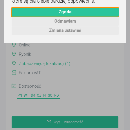
które są dla Ciebie bardziej odpowiednie
.
Wyślij wiadomość
Zgoda
Ostatnia aktywność:
2 dni temu
Odmawiam
Pokaż
Zmiana ustawień
Online
Rybnik
Zobacz więcej lokalizacji (4)
Faktura VAT
Dostępność
PN
WT
ŚR
CZ
PI
SO
ND
Wyślij wiadomość