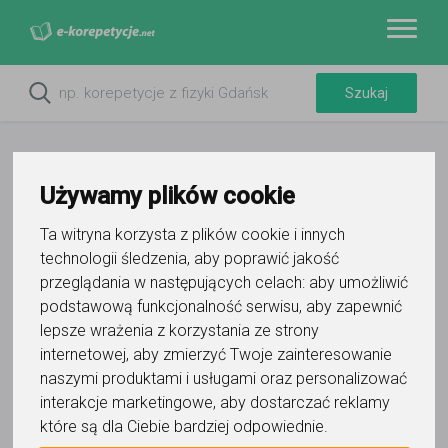
Używamy plików cookie
Ta witryna korzysta z plików cookie i innych
technologii śledzenia, aby poprawić jakość
przeglądania w następujących celach:
aby umożliwić
podstawową funkcjonalność serwisu
,
aby zapewnić
lepsze wrażenia z korzystania ze strony
internetowej
,
aby zmierzyć Twoje zainteresowanie
Tomasz Derda
naszymi produktami i usługami oraz personalizować
interakcje marketingowe
,
aby dostarczać reklamy
Wyślij wiadomość
które są dla Ciebie bardziej odpowiednie
.
Ostatnia aktywność: