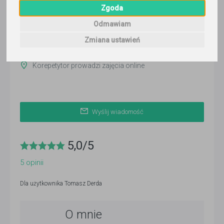
Zgoda
ponad 3 miesiące temu
Odmawiam
Pokaż
Zmiana ustawień
Korepetytor prowadzi zajęcia online
Wyślij wiadomość
5,0
/
5
5
opinii
Dla użytkownika
Tomasz Derda
O mnie