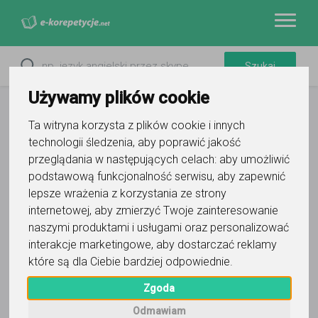
Używamy plików cookie
Ta witryna korzysta z plików cookie i innych
technologii śledzenia, aby poprawić jakość
przeglądania w następujących celach:
aby umożliwić
podstawową funkcjonalność serwisu
,
aby zapewnić
lepsze wrażenia z korzystania ze strony
internetowej
,
aby zmierzyć Twoje zainteresowanie
naszymi produktami i usługami oraz personalizować
interakcje marketingowe
,
aby dostarczać reklamy
które są dla Ciebie bardziej odpowiednie
.
Tomasz
Zgoda
Wyślij wiadomość
Odmawiam
Ostatnia aktywność: