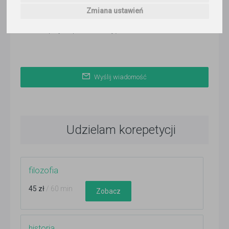
ponad 3 miesiące temu
Zmiana ustawień
Korepetytor prowadzi zajęcia online
Wyślij wiadomość
Udzielam korepetycji
filozofia
45 zł
/ 60 min
Zobacz
historia