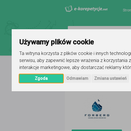
Stro
Używamy plików cookie
Ta witryna korzysta z plików cookie i innych technolo
serwisu
,
aby zapewnić lepsze wrażenia z korzystania z
interakcje marketingowe
,
aby dostarczać reklamy któr
Strona główna
Tomasz Powaga
Zgoda
Odmawiam
Zmiana ustawień