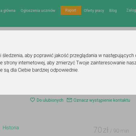
Zalog
Raport
na główna
Ogłoszenia uczniów
Oferty pracy
Blog
gii śledzenia, aby poprawić jakość przeglądania w następujących
e strony internetowej
,
aby zmierzyć Twoje zainteresowanie nasz
e są dla Ciebie bardziej odpowiednie
.
Ogłoszenie korepetytora - historia
Do ulubionych
Oznacz wystąpienie kontaktu
Historia
70
zł
/ 90 min