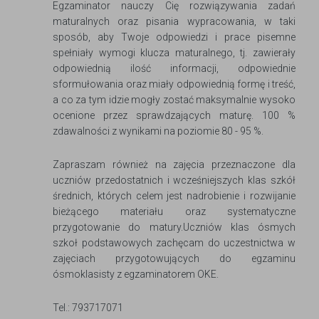
Egzaminator nauczy Cię rozwiązywania zadań
maturalnych oraz pisania wypracowania, w taki
sposób, aby Twoje odpowiedzi i prace pisemne
spełniały wymogi klucza maturalnego, tj. zawierały
odpowiednią ilość informacji, odpowiednie
sformułowania oraz miały odpowiednią formę i treść,
a co za tym idzie mogły zostać maksymalnie wysoko
ocenione przez sprawdzających maturę. 100 %
zdawalności z wynikami na poziomie 80 - 95 %.
Zapraszam również na zajęcia przeznaczone dla
uczniów przedostatnich i wcześniejszych klas szkół
średnich, których celem jest nadrobienie i rozwijanie
bieżącego materiału oraz systematyczne
przygotowanie do matury.Uczniów klas ósmych
szkoł podstawowych zachęcam do uczestnictwa w
zajęciach przygotowujących do egzaminu
ósmoklasisty z egzaminatorem OKE.
Tel.: 793717071