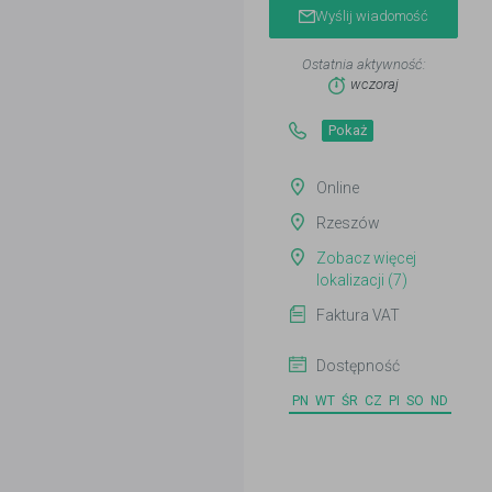
Wyślij wiadomość
Ostatnia aktywność:
wczoraj
Pokaż
Online
Rzeszów
Zobacz więcej
lokalizacji (7)
Faktura VAT
Dostępność
PN
WT
ŚR
CZ
PI
SO
ND