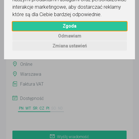
O'Flaherty
interakcje marketingowe
,
aby dostarczać reklamy
które są dla Ciebie bardziej odpowiednie
.
Wyślij wiadomość
Ostatnia aktywność:
Zgoda
22 dni temu
Odmawiam
Pokaż
Zmiana ustawień
Online
Warszawa
Faktura VAT
Dostępność
PN
WT
ŚR
CZ
PI
SO
ND
Wyślij wiadomość