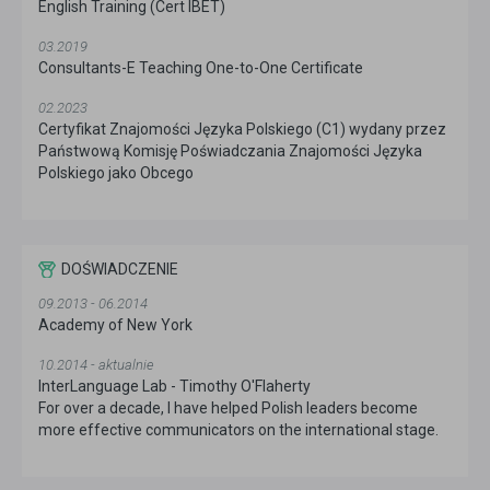
English Training (Cert IBET)
03.2019
Consultants-E Teaching One-to-One Certificate
02.2023
Certyfikat Znajomości Języka Polskiego (C1) wydany przez
Państwową Komisję Poświadczania Znajomości Języka
Polskiego jako Obcego
DOŚWIADCZENIE
09.2013 - 06.2014
Academy of New York
10.2014 - aktualnie
InterLanguage Lab - Timothy O'Flaherty
For over a decade, I have helped Polish leaders become
more effective communicators on the international stage.