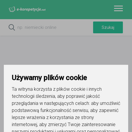
Do ulubionych
Używamy plików cookie
Oznacz wystąpienie kontaktu
Ta witryna korzysta z plików cookie i innych
technologii śledzenia, aby poprawić jakość
przeglądania w następujących celach:
aby umożliwić
podstawową funkcjonalność serwisu
,
aby zapewnić
lepsze wrażenia z korzystania ze strony
InterLanguage Lab - Timothy
internetowej
,
aby zmierzyć Twoje zainteresowanie
naszymi produktami i usługami oraz personalizować