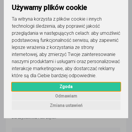
ponad 2 miesiące temu
Używamy plików cookie
Pokaż
Ta witryna korzysta z plików cookie i innych
technologii śledzenia, aby poprawić jakość
przeglądania w następujących celach:
aby umożliwić
Korepetytor prowadzi zajęcia online
podstawową funkcjonalność serwisu
,
aby zapewnić
lepsze wrażenia z korzystania ze strony
Faktura VAT
internetowej
,
aby zmierzyć Twoje zainteresowanie
naszymi produktami i usługami oraz personalizować
interakcje marketingowe
,
aby dostarczać reklamy
które są dla Ciebie bardziej odpowiednie
.
Wyślij wiadomość
Zgoda
5,0
/
5
Odmawiam
102
opinie
Zmiana ustawień
Dla użytkownika
Piotr Dejnek