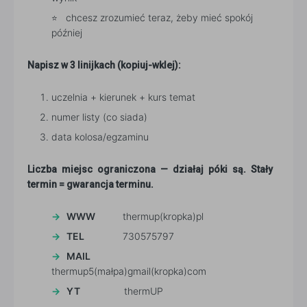
chcesz zrozumieć teraz, żeby mieć spokój
później
Napisz w 3 linijkach (kopiuj-wklej):
uczelnia + kierunek + kurs temat
numer listy (co siada)
data kolosa/egzaminu
Liczba miejsc ograniczona — działaj póki są. Stały
termin = gwarancja terminu.
WWW
thermup(kropka)pl
TEL
730575797
MAIL
thermup5(małpa)gmail(kropka)com
YT
thermUP