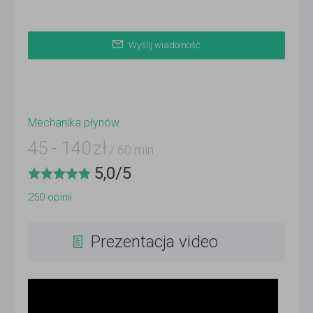
Wyślij wiadomość
Mechanika płynów
45
-
140
zł
/ 60 min
5,0
/
5
250
opinii
Prezentacja video