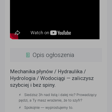
Opis ogłoszenia
Mechanika płynów / Hydraulika /
Hydrologia / Wodociągi — zaliczysz
szybciej i bez spiny.
Siedzisz 3h nad listą i dalej nic? Prowadzący
pędzi, a Ty masz wrażenie, że to szyfr?
Spokojnie — wyprostujemy to.