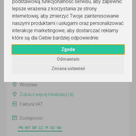
podstawową funkcjonalność serwisu
,
aby zapewnić
lepsze wrażenia z korzystania ze strony
internetowej
,
aby zmierzyć Twoje zainteresowanie
thermUP - ogarniesz i zdasz
naszymi produktami i usługami oraz personalizować
interakcje marketingowe
,
aby dostarczać reklamy
Wyślij wiadomość
które są dla Ciebie bardziej odpowiednie
.
Ostatnia aktywność:
9 dni temu
Zgoda
Odmawiam
Pokaż
Zmiana ustawień
Online
Wrocław
Zobacz więcej lokalizacji (4)
Faktura VAT
Dostępność
PN
WT
ŚR
CZ
PI
SO
ND