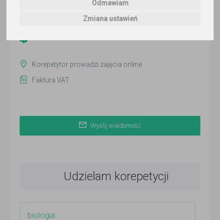
Odmawiam
ponad 3 miesiące temu
Zmiana ustawień
Pokaż
Korepetytor prowadzi zajęcia online
Faktura VAT
Wyślij wiadomość
Udzielam korepetycji
biologia