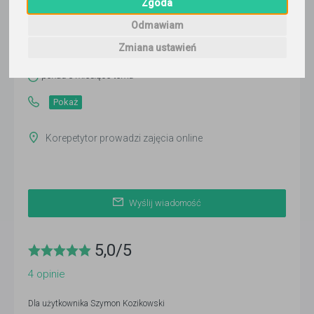
Zgoda
Szymon Kozikowski
Odmawiam
Wyślij wiadomość
Zmiana ustawień
Ostatnia aktywność:
ponad 3 miesiące temu
Pokaż
Korepetytor prowadzi zajęcia online
Wyślij wiadomość
5,0
/
5
4
opinie
Dla użytkownika
Szymon Kozikowski