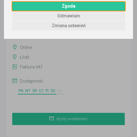
Wyślij wiadomość
Zgoda
Ostatnia aktywność:
Odmawiam
ponad 3 miesiące temu
Zmiana ustawień
Pokaż
Online
Łódź
Faktura VAT
Dostępność
PN
WT
ŚR
CZ
PI
SO
ND
Wyślij wiadomość