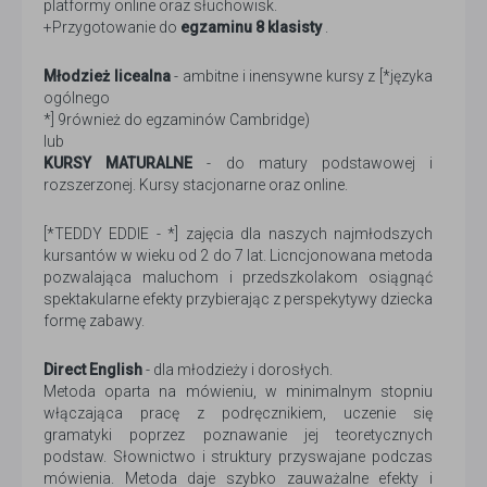
platformy online oraz słuchowisk.
+Przygotowanie do
egzaminu 8 klasisty
.
Młodzież licealna
- ambitne i inensywne kursy z [*języka
ogólnego
*] 9również do egzaminów Cambridge)
lub
KURSY MATURALNE
- do matury podstawowej i
rozszerzonej. Kursy stacjonarne oraz online.
[*TEDDY EDDIE - *] zajęcia dla naszych najmłodszych
kursantów w wieku od 2 do 7 lat. Licncjonowana metoda
pozwalająca maluchom i przedszkolakom osiągnąć
spektakularne efekty przybierając z perspekytywy dziecka
formę zabawy.
Direct English
- dla młodzieży i dorosłych.
Metoda oparta na mówieniu, w minimalnym stopniu
włączająca pracę z podręcznikiem, uczenie się
gramatyki poprzez poznawanie jej teoretycznych
podstaw. Słownictwo i struktury przyswajane podczas
mówienia. Metoda daje szybko zauważalne efekty i