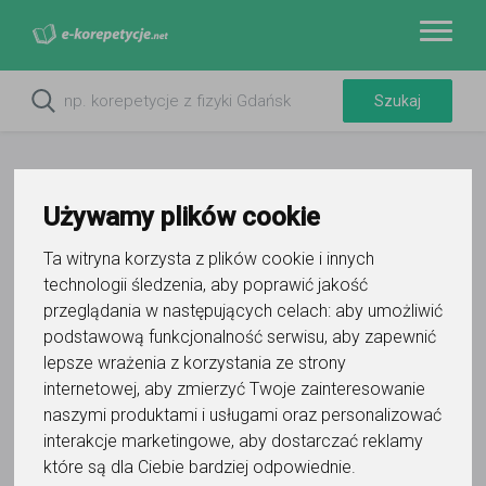
Używamy plików cookie
Ta witryna korzysta z plików cookie i innych
Do ulubionych
technologii śledzenia, aby poprawić jakość
Oznacz wystąpienie kontaktu
przeglądania w następujących celach:
aby umożliwić
podstawową funkcjonalność serwisu
,
aby zapewnić
lepsze wrażenia z korzystania ze strony
internetowej
,
aby zmierzyć Twoje zainteresowanie
naszymi produktami i usługami oraz personalizować
interakcje marketingowe
,
aby dostarczać reklamy
Brit-Kid
które są dla Ciebie bardziej odpowiednie
.