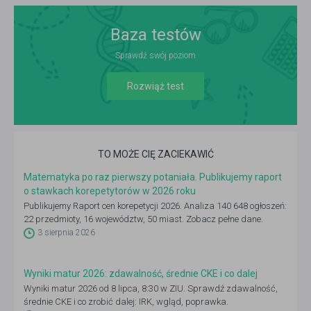
Baza testów
Sprawdź swój poziom
Rozwiąż test
TO MOŻE CIĘ ZACIEKAWIĆ
Matematyka po raz pierwszy potaniała. Publikujemy raport
o stawkach korepetytorów w 2026 roku
Publikujemy Raport cen korepetycji 2026. Analiza 140 648 ogłoszeń:
22 przedmioty, 16 województw, 50 miast. Zobacz pełne dane.
3 sierpnia 2026
Wyniki matur 2026: zdawalność, średnie CKE i co dalej
Wyniki matur 2026 od 8 lipca, 8:30 w ZIU. Sprawdź zdawalność,
średnie CKE i co zrobić dalej: IRK, wgląd, poprawka.