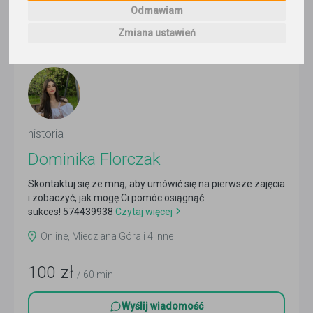
2
korepetytorów
Odmawiam
Trafność
Sortuj:
Historia
Zmiana ustawień
historia
Dominika Florczak
Skontaktuj się ze mną, aby umówić się na pierwsze zajęcia
i zobaczyć, jak mogę Ci pomóc osiągnąć
sukces! 574439938
Czytaj więcej
Online, Miedziana Góra i 4 inne
100
zł
/ 60 min
Wyślij wiadomość