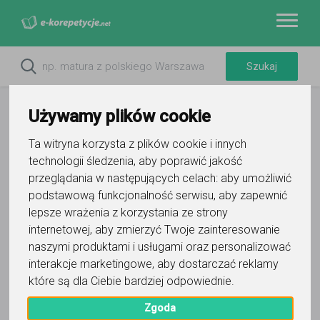
Używamy plików cookie
Ta witryna korzysta z plików cookie i innych
technologii śledzenia, aby poprawić jakość
przeglądania w następujących celach:
aby umożliwić
podstawową funkcjonalność serwisu
,
aby zapewnić
lepsze wrażenia z korzystania ze strony
internetowej
,
aby zmierzyć Twoje zainteresowanie
Filtry
naszymi produktami i usługami oraz personalizować
interakcje marketingowe
,
aby dostarczać reklamy
Miedziana Góra
świętokrzyskie
które są dla Ciebie bardziej odpowiednie
.
Wyczyść wszystko
Zgoda