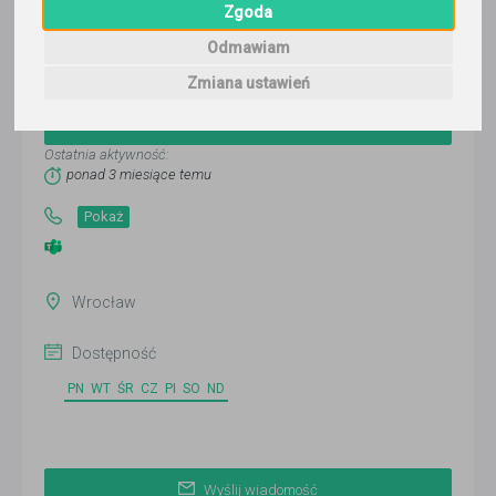
Zgoda
Odmawiam
Patrycja Strejczek
Zmiana ustawień
Wyślij wiadomość
Ostatnia aktywność:
ponad 3 miesiące temu
Pokaż
Wrocław
Dostępność
PN
WT
ŚR
CZ
PI
SO
ND
Wyślij wiadomość