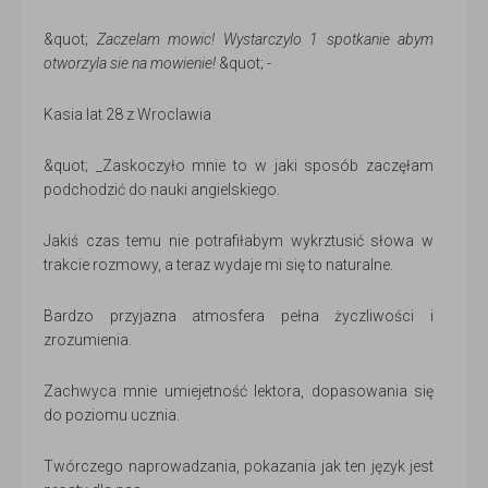
&quot;
Zaczelam mowic! Wystarczylo 1 spotkanie abym
otworzyla sie na mowienie!
&quot; -
Kasia lat 28 z Wroclawia
&quot; _Zaskoczyło mnie to w jaki sposób zaczęłam
podchodzić do nauki angielskiego.
Jakiś czas temu nie potrafiłabym wykrztusić słowa w
trakcie rozmowy, a teraz wydaje mi się to naturalne.
Bardzo przyjazna atmosfera pełna życzliwości i
zrozumienia.
Zachwyca mnie umiejetność lektora, dopasowania się
do poziomu ucznia.
Twórczego naprowadzania, pokazania jak ten język jest