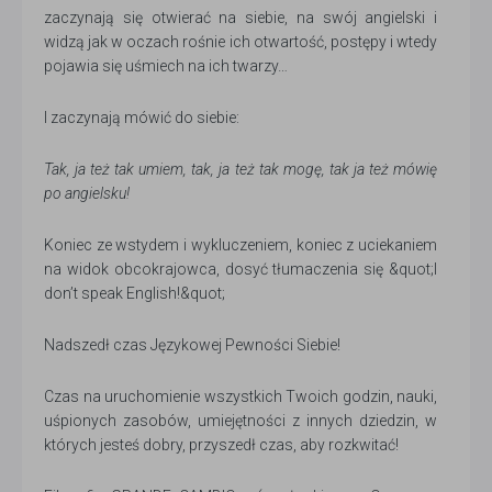
zaczynają się otwierać na siebie, na swój angielski i
widzą jak w oczach rośnie ich otwartość, postępy i wtedy
pojawia się uśmiech na ich twarzy…
I zaczynają mówić do siebie:
Tak, ja też tak umiem, tak, ja też tak mogę, tak ja też mówię
po angielsku!
Koniec ze wstydem i wykluczeniem, koniec z uciekaniem
na widok obcokrajowca, dosyć tłumaczenia się &quot;I
don’t speak English!&quot;
Nadszedł czas Językowej Pewności Siebie!
Czas na uruchomienie wszystkich Twoich godzin, nauki,
uśpionych zasobów, umiejętności z innych dziedzin, w
których jesteś dobry, przyszedł czas, aby rozkwitać!