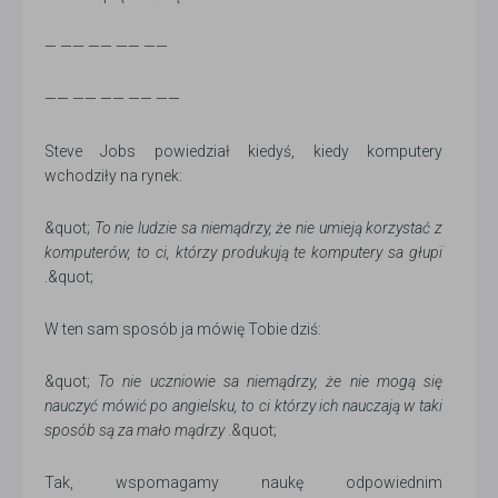
— —— —— —— ——
—— —— —— —— ——
Steve Jobs powiedział kiedyś, kiedy komputery
wchodziły na rynek:
&quot;
To nie ludzie sa niemądrzy, że nie umieją korzystać z
komputerów, to ci, którzy produkują te komputery sa głupï
.&quot;
W ten sam sposób ja mówię Tobie dziś:
&quot;
To nie uczniowie sa niemądrzy, że nie mogą się
nauczyć mówić po angielsku, to ci którzy ich nauczają w taki
sposób są za mało mądrzy
.&quot;
Tak, wspomagamy naukę odpowiednim