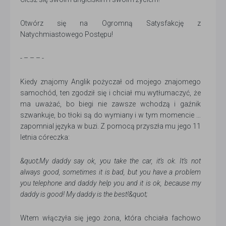
Otwórz się na Ogromną Satysfakcję z
Natychmiastowego Postępu!
- – – – -
Kiedy znajomy Anglik pożyczał od mojego znajomego
samochód, ten zgodził się i chciał mu wytłumaczyć, że
ma uważać, bo biegi nie zawsze wchodzą i gaźnik
szwankuje, bo tłoki są do wymiany i w tym momencie …
zapomnial języka w buzi. Z pomocą przyszła mu jego 11
letnia córeczka:
&quot;My daddy say ok, you take the car, it’s ok. It’s not
always good, sometimes it is bad, but you have a problem
you telephone and daddy help you and it is ok, because my
daddy is good! My daddy is the best!&quot;
Wtem włączyła się jego żona, która chciała fachowo