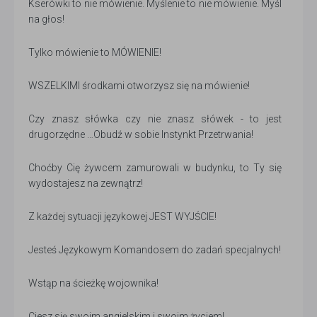
Kserówki to nie mówienie. Myślenie to nie mówienie. Myśl
na głos!
Tylko mówienie to MÓWIENIE!
WSZELKIMI środkami otworzysz się na mówienie!
Czy znasz słówka czy nie znasz słówek - to jest
drugorzędne …Obudź w sobie Instynkt Przetrwania!
Choćby Cię żywcem zamurowali w budynku, to Ty się
wydostajesz na zewnątrz!
Z każdej sytuacji językowej JEST WYJŚCIE!
Jesteś Językowym Komandosem do zadań specjalnych!
Wstąp na ścieżkę wojownika!
Ciesz się swoim angielskim i swoim życiem!