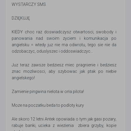
WYSTARCZY SMS
DZIĘKUJĘ
KIEDY choc raz doswiadczysz otwartosci, swobody i
panowania nad swoim zyciem i komunikacja po
angielsku = wtedy juz nie ma odwrotu, tego sie nie da
odzobaczyc, oduslyszec i oddoswiadczyc…
Juz teraz zawsze bedziesz miec pragnienie i bedziesz
znac mozliwosci, aby szybowac jak ptak po niebie
angielskego!
Zamienie pingwina nielota w orła pilota!
Moze na poczatku beda to podloty kury
Ale skoro 12 letni Antek opowiada o tym jak gasi pozary,
rabuje banki, ucieka z wiezienia zbiera grzyby, kopie