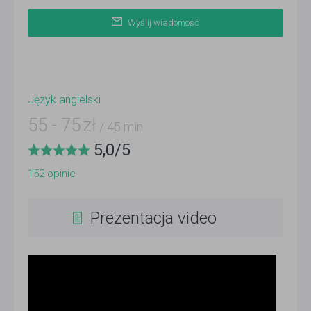
Wyślij wiadomość
Język angielski
55
-
75
zł
/ 45 min
5,0
/
5
152
opinie
Prezentacja video