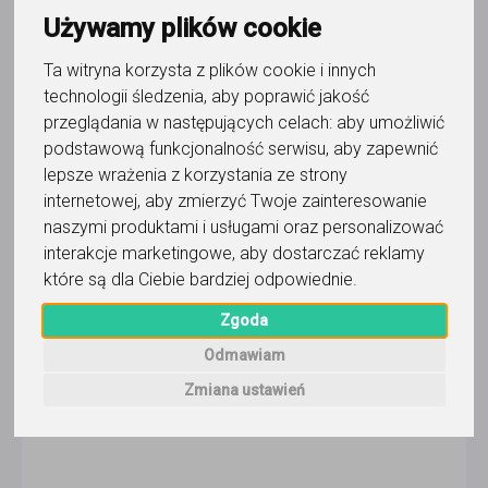
Używamy plików cookie
Marlena Skuteczna
Ta witryna korzysta z plików cookie i innych
technologii śledzenia, aby poprawić jakość
przeglądania w następujących celach:
aby umożliwić
Wyślij wiadomość
podstawową funkcjonalność serwisu
,
aby zapewnić
Ostatnia aktywność:
2 dni temu
lepsze wrażenia z korzystania ze strony
internetowej
,
aby zmierzyć Twoje zainteresowanie
Pokaż
naszymi produktami i usługami oraz personalizować
interakcje marketingowe
,
aby dostarczać reklamy
Online
które są dla Ciebie bardziej odpowiednie
.
Warszawa
Zgoda
Gdańsk
Odmawiam
Dostępność
Zmiana ustawień
PN
WT
ŚR
CZ
PI
SO
ND