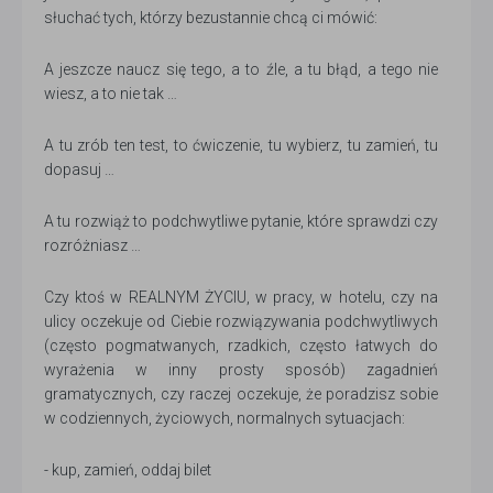
słuchać tych, którzy bezustannie chcą ci mówić:
A jeszcze naucz się tego, a to źle, a tu błąd, a tego nie
wiesz, a to nie tak …
A tu zrób ten test, to ćwiczenie, tu wybierz, tu zamień, tu
dopasuj …
A tu rozwiąż to podchwytliwe pytanie, które sprawdzi czy
rozróżniasz …
Czy ktoś w REALNYM ŻYCIU, w pracy, w hotelu, czy na
ulicy oczekuje od Ciebie rozwiązywania podchwytliwych
(często pogmatwanych, rzadkich, często łatwych do
wyrażenia w inny prosty sposób) zagadnień
gramatycznych, czy raczej oczekuje, że poradzisz sobie
w codziennych, życiowych, normalnych sytuacjach:
- kup, zamień, oddaj bilet