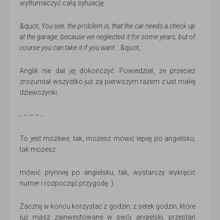
wytłumaczyć całą sytuację:
&quot;
You see, the problem is, that the car needs a check up
at the garage, because we neglected it for some years, but of
course you can take it if you want
…&quot;
Anglik nie dał jej dokończyć. Powiedział, że przecież
zrozumiał wszystko już za pierwszym razem z ust małej
dziewczynki.
- – – – -
To jest możliwe, tak, możesz mówić lepiej po angielsku,
tak możesz
mówić płynniej po angielsku, tak, wystarczy wykręcić
numer i rozpocząć przygodę :)
Zacznij w końcu korzystać z godzin, z setek godzin, które
już masz zainwestowane w swój angielski, przestań