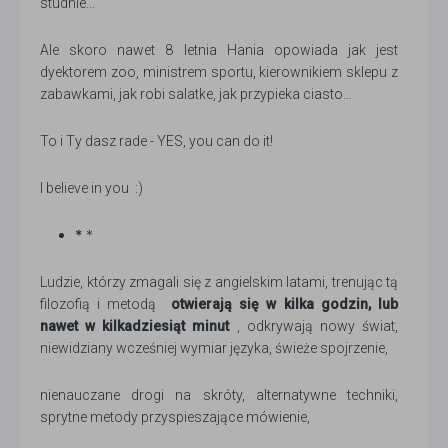
studnie…
Ale skoro nawet 8 letnia Hania opowiada jak jest
dyektorem zoo, ministrem sportu, kierownikiem sklepu z
zabawkami, jak robi salatke, jak przypieka ciasto…
To i Ty dasz rade - YES, you can do it!
I believe in you :)
*
*
Ludzie, którzy zmagali się z angielskim latami, trenując tą
filozofią i metodą
otwierają się w kilka godzin, lub
nawet w kilkadziesiąt minut
, odkrywają nowy świat,
niewidziany wcześniej wymiar języka, świeże spojrzenie,
nienauczane drogi na skróty, alternatywne techniki,
sprytne metody przyspieszające mówienie,