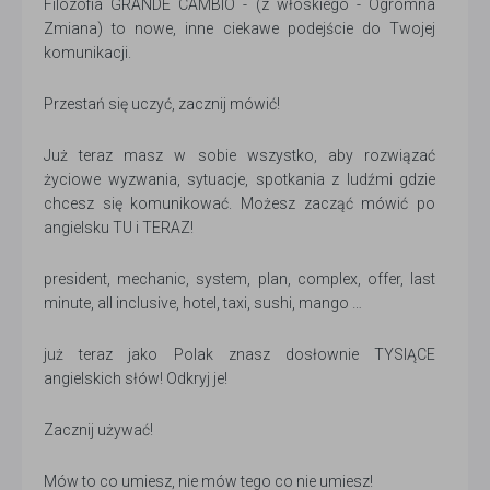
Filozofia GRANDE CAMBIO - (z włoskiego - Ogromna
Zmiana) to nowe, inne ciekawe podejście do Twojej
komunikacji.
Przestań się uczyć, zacznij mówić!
Już teraz masz w sobie wszystko, aby rozwiązać
życiowe wyzwania, sytuacje, spotkania z ludźmi gdzie
chcesz się komunikować. Możesz zacząć mówić po
angielsku TU i TERAZ!
president, mechanic, system, plan, complex, offer, last
minute, all inclusive, hotel, taxi, sushi, mango …
już teraz jako Polak znasz dosłownie TYSIĄCE
angielskich słów! Odkryj je!
Zacznij używać!
Mów to co umiesz, nie mów tego co nie umiesz!