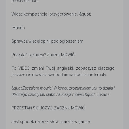
prosty dla nas.
Widać kompetencje i przygotowanie_ &quot;
-Hanna
Sprawdź więcej opinii pod ogłoszeniem
Przestań się uczyć! Zacznij MÓWIĆ!
To VIDEO zmieni Twój angielski, zobaczysz dlaczego
jeszcze nie mówisz swobodnie na codzienne tematy.
&quot;Zaczalem mowic! W koncu zrozumialem jak to dziala i
dlaczego szkoly tak slabo nauczaja mowic.&quot;
Lukasz
PRZESTAŃ SIĘ UCZYĆ, ZACZNIJ MÓWIĆ!
Jest sposób na brak słów i paraliż w gardle!