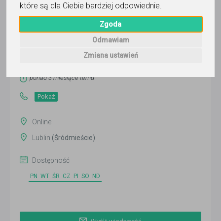
które są dla Ciebie bardziej odpowiednie
.
Zgoda
Bartosz
Odmawiam
Wyślij wiadomość
Zmiana ustawień
Ostatnia aktywność:
ponad 3 miesiące temu
Pokaż
Online
Lublin
(Śródmieście)
Dostępność
PN
WT
ŚR
CZ
PI
SO
ND