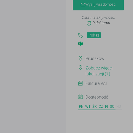
Wyślij wiadomość
Ostatnia aktywność:
9 dni temu
Pokaż
Pruszków
Zobacz więcej
lokalizacji (7)
Faktura VAT
Dostępność
PN
WT
ŚR
CZ
PI
SO
ND