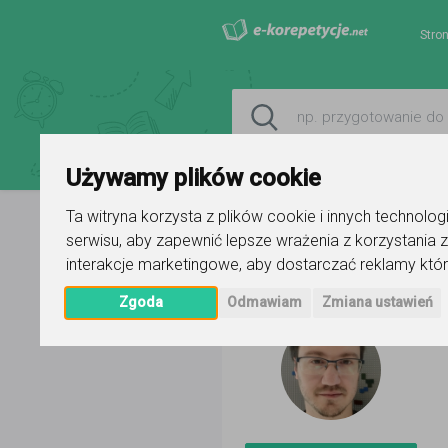
Stro
Używamy plików cookie
Ta witryna korzysta z plików cookie i innych technolo
serwisu
,
aby zapewnić lepsze wrażenia z korzystania z
Strona główna
Paweł Borkowski
interakcje marketingowe
,
aby dostarczać reklamy któr
Zgoda
Odmawiam
Zmiana ustawień