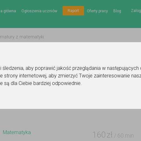
Zalog
Raport
na główna
Ogłoszenia uczniów
Oferty pracy
Blog
gii śledzenia, aby poprawić jakość przeglądania w następujących
e strony internetowej
,
aby zmierzyć Twoje zainteresowanie nasz
Ogłoszenie korepetytora - matematyka
e są dla Ciebie bardziej odpowiednie
.
Do ulubionych
Oznacz wystąpienie kontaktu
Matematyka
160
zł
/ 60 min