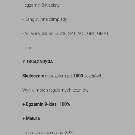
- egzamin 8-klasisty
- Kangur, inne olimpiady
- A-Levels, iGCSE, GCSE, SAT, ACT, GRE, GMAT
- inne
2. OSIĄGNIĘCIA
Skutecznie
nauczyłem już
1000
uczniów!
Wyniki moich regularnych uczniów:
♣ Egzamin
8-klas
:
100%
.
♣ Matura
- matura rozszerzona: 89%