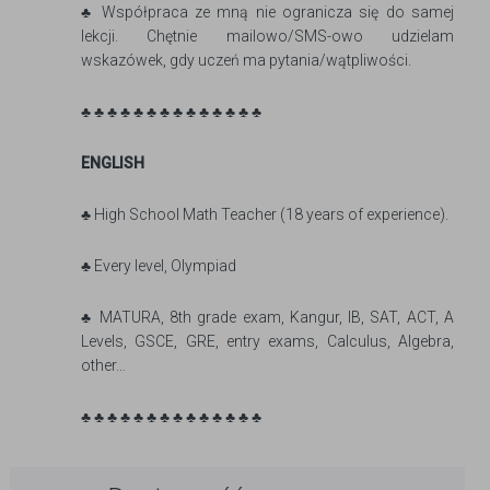
♣ Współpraca ze mną nie ogranicza się do samej
lekcji. Chętnie mailowo/SMS-owo udzielam
wskazówek, gdy uczeń ma pytania/wątpliwości.
♣ ♣ ♣ ♣ ♣ ♣ ♣ ♣ ♣ ♣ ♣ ♣ ♣ ♣
ENGLISH
♣ High School Math Teacher (18 years of experience).
♣ Every level, Olympiad
♣ MATURA, 8th grade exam, Kangur, IB, SAT, ACT, A
Levels, GSCE, GRE, entry exams, Calculus, Algebra,
other…
♣ ♣ ♣ ♣ ♣ ♣ ♣ ♣ ♣ ♣ ♣ ♣ ♣ ♣