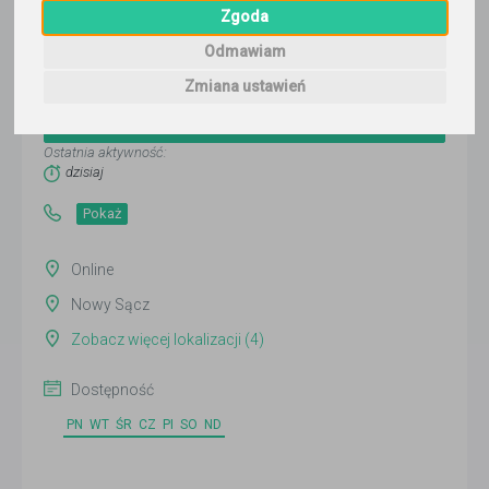
Zgoda
Odmawiam
Piotr SolidneKorepetycje
Zmiana ustawień
Wyślij wiadomość
Ostatnia aktywność:
dzisiaj
Pokaż
Online
Nowy Sącz
Zobacz więcej lokalizacji (4)
Dostępność
PN
WT
ŚR
CZ
PI
SO
ND