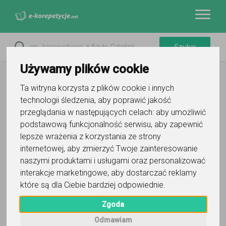
Używamy plików cookie
Ta witryna korzysta z plików cookie i innych
technologii śledzenia, aby poprawić jakość
przeglądania w następujących celach:
aby umożliwić
podstawową funkcjonalność serwisu
,
aby zapewnić
lepsze wrażenia z korzystania ze strony
internetowej
,
aby zmierzyć Twoje zainteresowanie
naszymi produktami i usługami oraz personalizować
Filtry
interakcje marketingowe
,
aby dostarczać reklamy
które są dla Ciebie bardziej odpowiednie
.
Wyczyść wszystko
Żywiec
śląskie
Zgoda
0
korepetytorów
Odmawiam