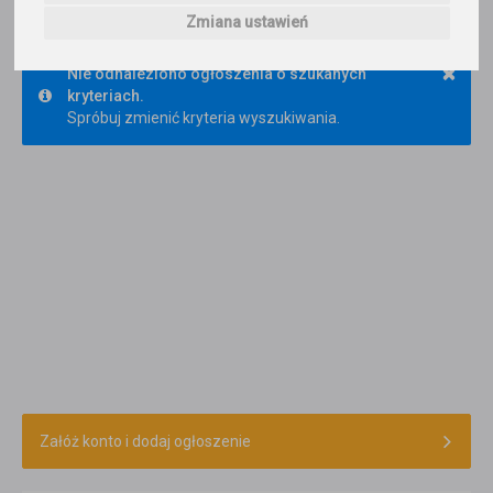
Trafność
Sortuj:
Architektura
Zmiana ustawień
×
Nie odnaleziono ogłoszenia o szukanych
kryteriach.
Spróbuj zmienić kryteria wyszukiwania.
Załóż konto i dodaj ogłoszenie