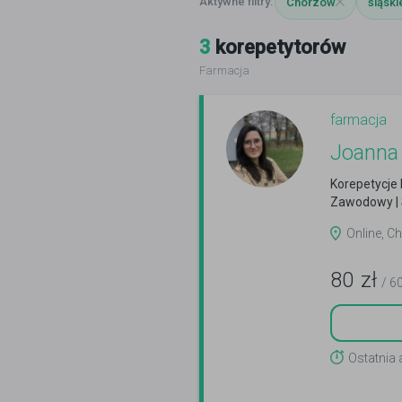
Chorzów
śląski
3
korepetytorów
Farmacja
farmacja
Joanna
Korepetycje 
Zawodowy | 
Online, C
80
zł
/ 6
Ostatnia