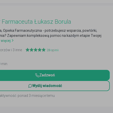
 Farmaceuta Łukasz Borula
, Opieka Farmaceutyczna - potrzebujesz wsparcia, powtórki,
nia? Zapewniam kompleksową pomoc na każdym etapie Twojej
 więcej
horzów i 3 inne
28
opinii
0 min
Zadzwoń
Wyślij wiadomość
 aktywność: ponad 3 miesiące temu