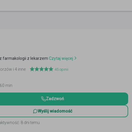
z farmakologii z lekarzem
Czytaj więcej
horzów i 4 inne
45
opinii
 60 min
Zadzwoń
Wyślij wiadomość
aktywność: 8 dni temu