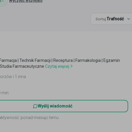
Wyczyść wszystko
e
Trafność
Sortuj:
Farmacja | Technik Farmacji | Receptura | Farmakologia | Egzamin
Studia Farmaceutyczne
Czytaj więcej
horzów i 1 inna
0 min
Wyślij wiadomość
 aktywność: ponad miesiąc temu