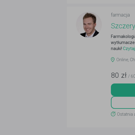
farmacja
Szczery
Farmakologia
wytłumacze
nauki!
Czytaj
Online, C
80
zł
/ 6
Ostatnia