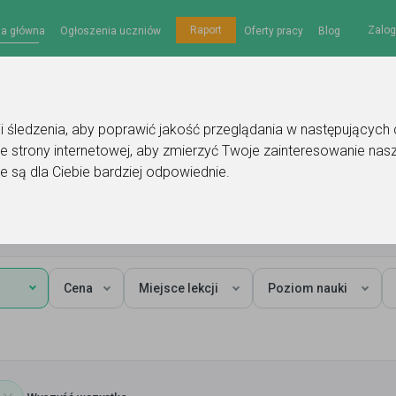
Zalog
Raport
na główna
Ogłoszenia uczniów
Oferty pracy
Blog
gii śledzenia, aby poprawić jakość przeglądania w następujących
e strony internetowej
,
aby zmierzyć Twoje zainteresowanie nasz
e są dla Ciebie bardziej odpowiednie
.
farmacja
Cena
Miejsce lekcji
Poziom nauki