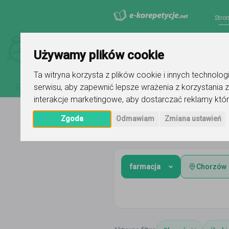
Stro
Używamy plików cookie
Ta witryna korzysta z plików cookie i innych technolo
serwisu
,
aby zapewnić lepsze wrażenia z korzystania z
interakcje marketingowe
,
aby dostarczać reklamy któr
Zgoda
Odmawiam
Zmiana ustawień
Strona główna
śląskie
Chorzów
farmacja
Chorzów