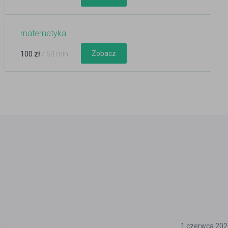
matematyka
Zobacz
100 zł
/ 60 min
5
1 czerwca 202