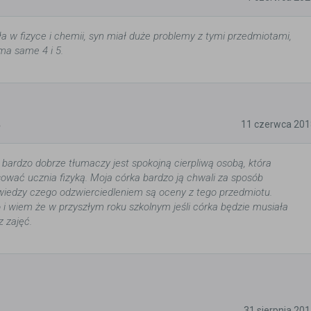
a w fizyce i chemii, syn miał duże problemy z tymi przedmiotami,
 ma same 4 i 5.
5
11 czerwca 201
 bardzo dobrze tłumaczy jest spokojną cierpliwą osobą, która
esować ucznia fizyką. Moja córka bardzo ją chwali za sposób
iedzy czego odzwierciedleniem są oceny z tego przedmiotu.
i wiem że w przyszłym roku szkolnym jeśli córka będzie musiała
z zajęć.
5
31 sierpnia 20