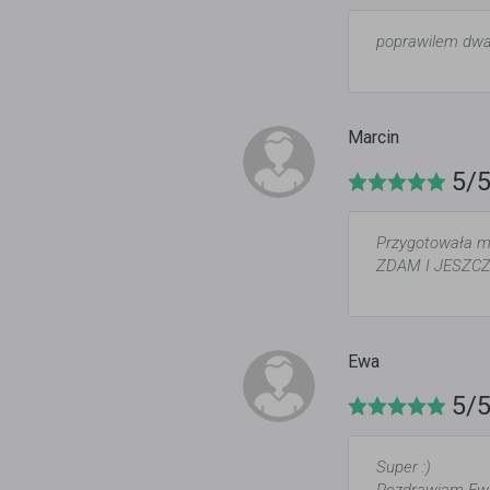
poprawilem dwa 
Marcin
5/
Przygotowała mn
ZDAM I JESZC
Ewa
5/
Super :)