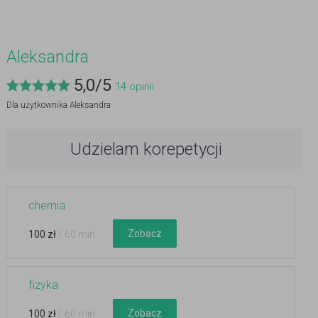
Aleksandra
5,0
/
5
14
opinii
Dla użytkownika
Aleksandra
Udzielam korepetycji
chemia
Zobacz
100 zł
/ 60 min
fizyka
Zobacz
100 zł
/ 60 min