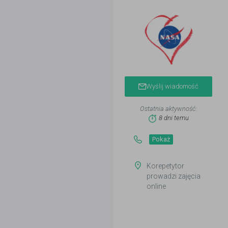
Wyślij wiadomość
Ostatnia aktywność:
8 dni temu
Pokaż
Korepetytor
prowadzi zajęcia
online