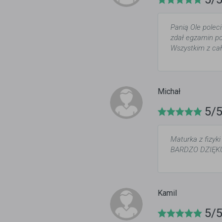
Panią Ole poleci
zdał egzamin p
Wszystkim z ca
Michał
5/
Maturka z fizyki
BARDZO DZIĘKUJĘ !!
Kamil
5/