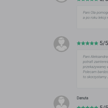
Pani Ola pomogł
a po roku lekcji
5/
Pani Aleksandra
potrafi zainter
przekazywanej w
Polecam bardzo 
to skorzystamy 
Danuta
5/