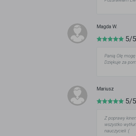
Pozdrawiam Ew
Magda W.
5/
Panią Olę mogę 
Dziękuje za pom
Mariusz
5/
Z poprawy kinem
wszystko wytłum
nauczycieli :(