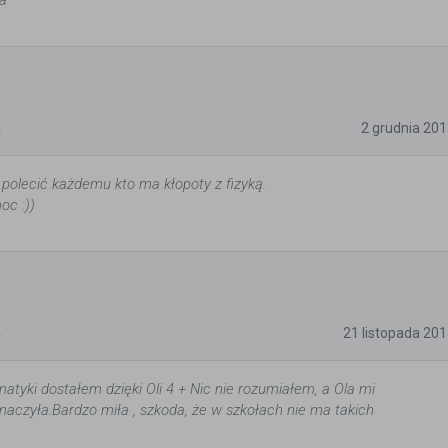
a
5
2 grudnia 20
polecić każdemu kto ma kłopoty z fizyką.
oc :))
5
21 listopada 20
atyki dostałem dzięki Oli 4 + Nic nie rozumiałem, a Ola mi
aczyła.Bardzo miła , szkoda, że w szkołach nie ma takich