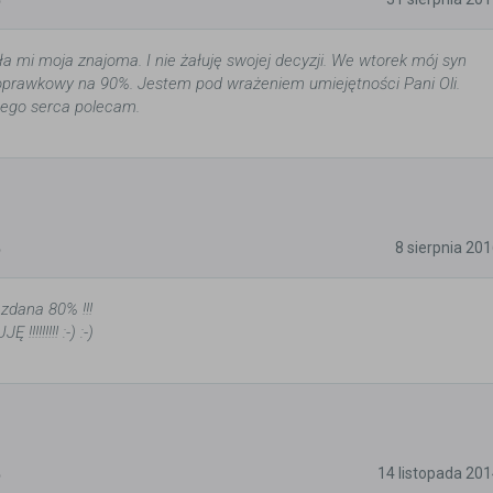
ła mi moja znajoma. I nie żałuję swojej decyzji. We wtorek mój syn
oprawkowy na 90%. Jestem pod wrażeniem umiejętności Pani Oli.
łego serca polecam.
5
8 sierpnia 20
 zdana 80% !!!
!!!!!!! :-) :-)
5
14 listopada 20