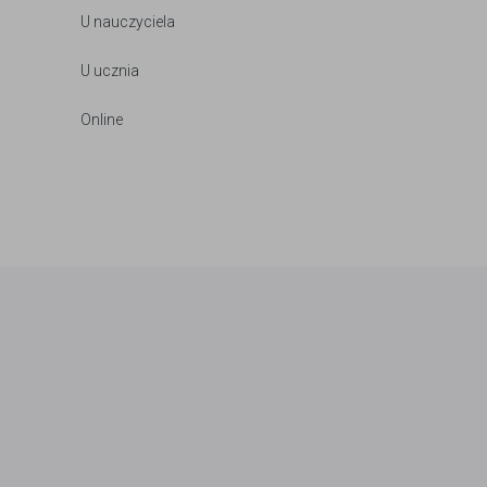
U nauczyciela
U ucznia
Online