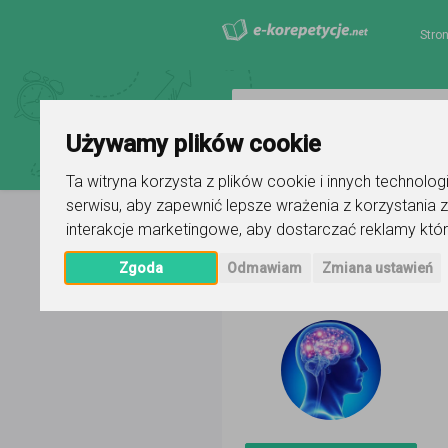
Stro
Używamy plików cookie
Ta witryna korzysta z plików cookie i innych technolo
serwisu
,
aby zapewnić lepsze wrażenia z korzystania z
interakcje marketingowe
,
aby dostarczać reklamy któr
Strona główna
Rafał
Ogłoszenie
Zgoda
Odmawiam
Zmiana ustawień