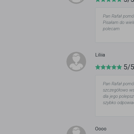
Pan Rafał pomógł
Pisałam do wiel
polecam
Liliia
5/
Pan Rafał pomóg
szczegółowo wsz
dla jego polepsz
szybko odpowiad
Oooo