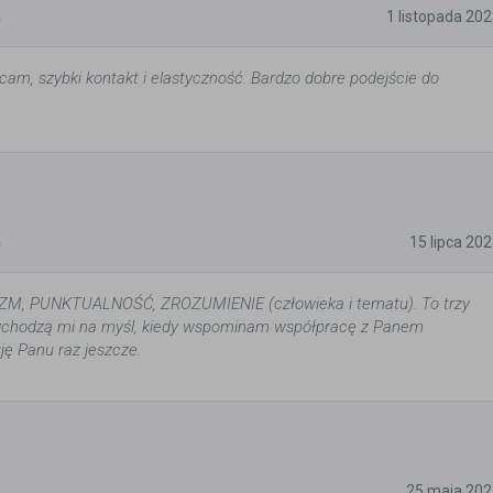
5
1 listopada 20
cam, szybki kontakt i elastyczność. Bardzo dobre podejście do
5
15 lipca 20
M, PUNKTUALNOŚĆ, ZROZUMIENIE (człowieka i tematu). To trzy
rzychodzą mi na myśl, kiedy wspominam współpracę z Panem
ję Panu raz jeszcze.
5
25 maja 202