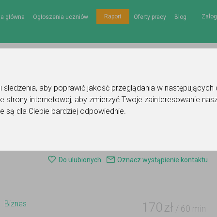
Zalog
Raport
na główna
Ogłoszenia uczniów
Oferty pracy
Blog
gii śledzenia, aby poprawić jakość przeglądania w następujących
e strony internetowej
,
aby zmierzyć Twoje zainteresowanie nasz
e są dla Ciebie bardziej odpowiednie
.
 korepetytora - biznes
Do ulubionych
Oznacz wystąpienie kontaktu
Biznes
170
zł
/ 60 min