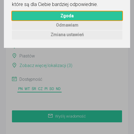
które są dla Ciebie bardziej odpowiednie
.
Wyślij wiadomość
Ostatnia aktywność:
Zgoda
ponad 3 miesiące temu
Odmawiam
Pokaż
Zmiana ustawień
Online
Piastów
Zobacz więcej lokalizacji (3)
Dostępność
PN
WT
ŚR
CZ
PI
SO
ND
Wyślij wiadomość