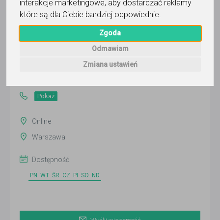
interakcje marketingowe
,
aby dostarczać reklamy
które są dla Ciebie bardziej odpowiednie
.
Tomasz
Zgoda
Odmawiam
Wyślij wiadomość
Zmiana ustawień
Ostatnia aktywność:
ponad 2 miesiące temu
Pokaż
Online
Warszawa
Dostępność
PN
WT
ŚR
CZ
PI
SO
ND