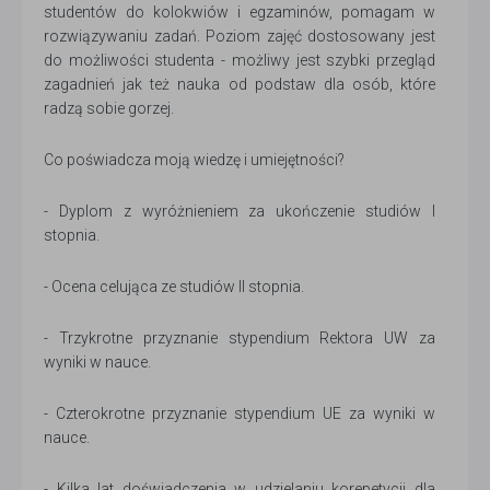
studentów do kolokwiów i egzaminów, pomagam w
rozwiązywaniu zadań. Poziom zajęć dostosowany jest
do możliwości studenta - możliwy jest szybki przegląd
zagadnień jak też nauka od podstaw dla osób, które
radzą sobie gorzej.
Co poświadcza moją wiedzę i umiejętności?
- Dyplom z wyróżnieniem za ukończenie studiów I
stopnia.
- Ocena celująca ze studiów II stopnia.
- Trzykrotne przyznanie stypendium Rektora UW za
wyniki w nauce.
- Czterokrotne przyznanie stypendium UE za wyniki w
nauce.
- Kilka lat doświadczenia w udzielaniu korepetycji dla