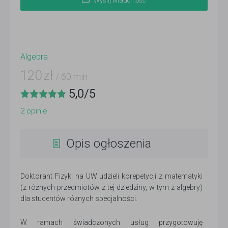
Wyślij wiadomość
Algebra
120
zł
/ 60 min
5,0
/
5
2
opinie
Opis ogłoszenia
Doktorant Fizyki na UW udzieli korepetycji z matematyki
(z różnych przedmiotów z tej dziedziny, w tym z algebry)
dla studentów różnych specjalności.
W ramach świadczonych usług przygotowuję