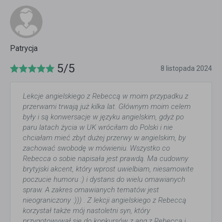
Patrycja
5/5
8 listopada 2024
Lekcje angielskiego z Rebeccą w moim przypadku z
przerwami trwają już kilka lat. Głównym moim celem
były i są konwersacje w języku angielskim, gdyż po
paru latach życia w UK wróciłam do Polski i nie
chciałam mieć zbyt dużej przerwy w angielskim, by
zachować swobodę w mówieniu. Wszystko co
Rebecca o sobie napisała jest prawdą. Ma cudowny
brytyjski akcent, który wprost uwielbiam, niesamowite
poczucie humoru :) i dystans do wielu omawianych
spraw. A zakres omawianych tematów jest
nieograniczony :))) . Z lekcji angielskiego z Rebeccą
korzystał także mój nastoletni syn, który
przygotowywał się do konkursów z ang.z Rebeccą i