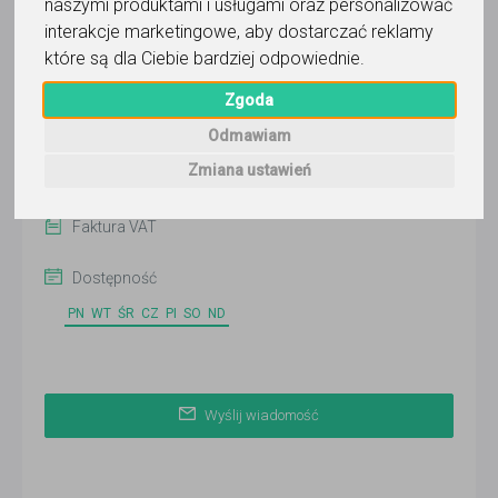
naszymi produktami i usługami oraz personalizować
Wyślij wiadomość
interakcje marketingowe
,
aby dostarczać reklamy
Ostatnia aktywność:
które są dla Ciebie bardziej odpowiednie
.
6 dni temu
Zgoda
Online
Odmawiam
Kraków
Zmiana ustawień
Zobacz więcej lokalizacji (4)
Faktura VAT
Dostępność
PN
WT
ŚR
CZ
PI
SO
ND
Wyślij wiadomość