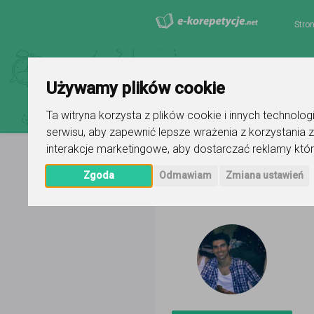
Stro
Używamy plików cookie
Ta witryna korzysta z plików cookie i innych technolo
serwisu
,
aby zapewnić lepsze wrażenia z korzystania z
interakcje marketingowe
,
aby dostarczać reklamy któr
Strona główna
Rafael
Ogłoszeni
Zgoda
Odmawiam
Zmiana ustawień