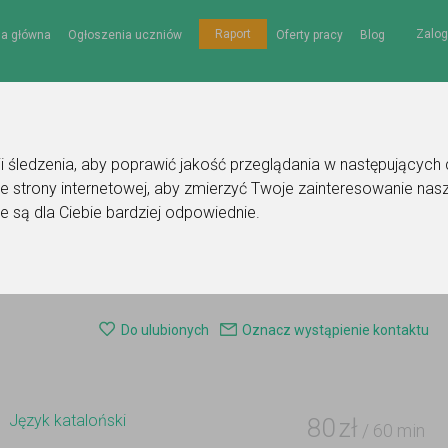
Zalog
Raport
na główna
Ogłoszenia uczniów
Oferty pracy
Blog
gii śledzenia, aby poprawić jakość przeglądania w następujących
e strony internetowej
,
aby zmierzyć Twoje zainteresowanie nasz
e są dla Ciebie bardziej odpowiednie
.
e korepetytora - język kataloński
Do ulubionych
Oznacz wystąpienie kontaktu
Język kataloński
80
zł
/ 60 min