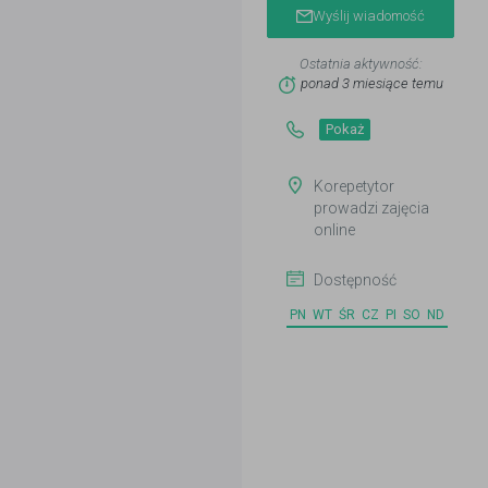
Wyślij wiadomość
Ostatnia aktywność:
ponad 3 miesiące temu
Pokaż
Korepetytor
prowadzi zajęcia
online
Dostępność
PN
WT
ŚR
CZ
PI
SO
ND