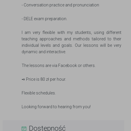
- Conversation practice and pronunciation
- DELE exam preparation.
I am very flexible with my students, using different
teaching approaches and methods tailored to their
individual levels and goals. Our lessons will be very
dynamic and interactive.
The lessons are via Facebook or others.
➺ Price is 80 zł per hour.
Flexible schedules.
Looking forward to hearing from you!
Dostępność