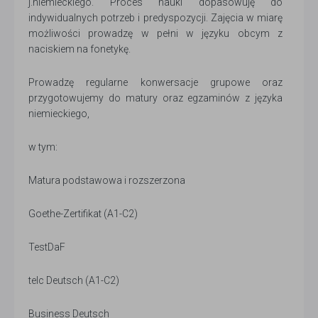
j.niemieckiego. Proces nauki dopasowuję do
indywidualnych potrzeb i predyspozycji. Zajęcia w miarę
możliwości prowadzę w pełni w języku obcym z
naciskiem na fonetykę.
Prowadzę regularne konwersacje grupowe oraz
przygotowujemy do matury oraz egzaminów z języka
niemieckiego,
w tym:
Matura podstawowa i rozszerzona
Goethe-Zertifikat (A1-C2)
TestDaF
telc Deutsch (A1-C2)
Business Deutsch