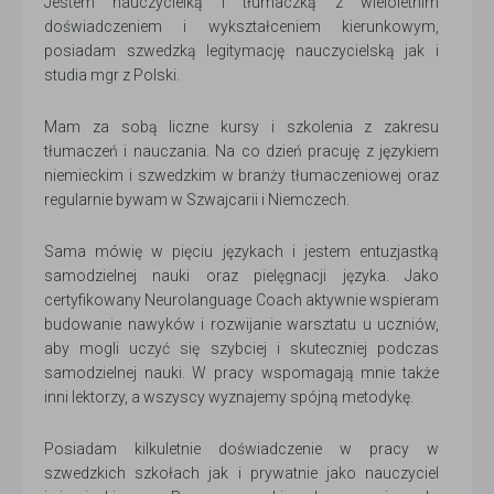
Jestem nauczycielką i tłumaczką z wieloletnim
doświadczeniem i wykształceniem kierunkowym,
posiadam szwedzką legitymację nauczycielską jak i
studia mgr z Polski.
Mam za sobą liczne kursy i szkolenia z zakresu
tłumaczeń i nauczania. Na co dzień pracuję z językiem
niemieckim i szwedzkim w branży tłumaczeniowej oraz
regularnie bywam w Szwajcarii i Niemczech.
Sama mówię w pięciu językach i jestem entuzjastką
samodzielnej nauki oraz pielęgnacji języka. Jako
certyfikowany Neurolanguage Coach aktywnie wspieram
budowanie nawyków i rozwijanie warsztatu u uczniów,
aby mogli uczyć się szybciej i skuteczniej podczas
samodzielnej nauki. W pracy wspomagają mnie także
inni lektorzy, a wszyscy wyznajemy spójną metodykę.
Posiadam kilkuletnie doświadczenie w pracy w
szwedzkich szkołach jak i prywatnie jako nauczyciel