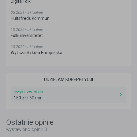
DigitalTolk
05.2021 - aktualnie
Hultsfreds Kommun
10.2022 - aktualnie
Folkuniversitetet
10.2022 - aktualnie
Wyższa Szkoła Europejska
UDZIELAM KOREPETYCJI
język szwedzki
150 zł
/ 60 min
Ostatnie opinie
wystawiono opinii: 31