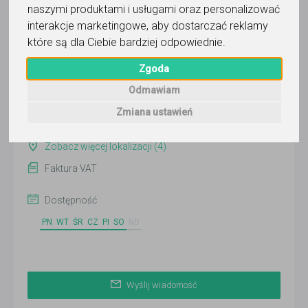
naszymi produktami i usługami oraz personalizować
Wyślij wiadomość
interakcje marketingowe
,
aby dostarczać reklamy
Ostatnia aktywność:
które są dla Ciebie bardziej odpowiednie
.
wczoraj
Zgoda
Odmawiam
Online
Zmiana ustawień
Gdańsk
Zobacz więcej lokalizacji (4)
Faktura VAT
Dostępność
PN
WT
ŚR
CZ
PI
SO
ND
Wyślij wiadomość