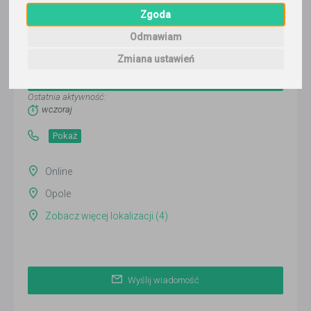
Zgoda
Odmawiam
PROFESJONALNA POMOC
Zmiana ustawień
Wyślij wiadomość
Ostatnia aktywność:
wczoraj
Pokaż
Online
Opole
Zobacz więcej lokalizacji (4)
Wyślij wiadomość