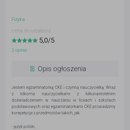
Fizyka
cena do ustalenia
5,0
/
5
2
opinie
Opis ogłoszenia
Jestem egzaminatorką CKE i czynną nauczycielką. Wraz
z kilkoma nauczycielkami z kilkunastoletnim
doświadczeniem w nauczaniu w liceach i szkołach
podstawowych oraz egzaminatorkami CKE prowadzimy
korepetycje z przedmiotów takich, jak:
- język polski,