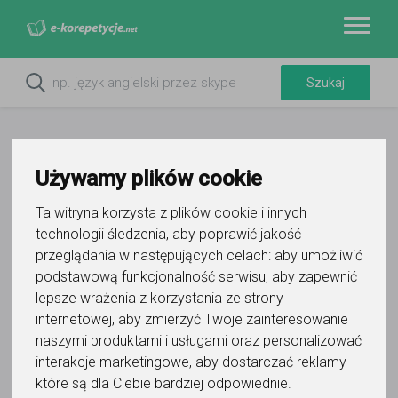
Używamy plików cookie
Ta witryna korzysta z plików cookie i innych
technologii śledzenia, aby poprawić jakość
przeglądania w następujących celach:
aby umożliwić
podstawową funkcjonalność serwisu
,
aby zapewnić
lepsze wrażenia z korzystania ze strony
Do ulubionych
internetowej
,
aby zmierzyć Twoje zainteresowanie
Oznacz wystąpienie kontaktu
naszymi produktami i usługami oraz personalizować
interakcje marketingowe
,
aby dostarczać reklamy
które są dla Ciebie bardziej odpowiednie
.