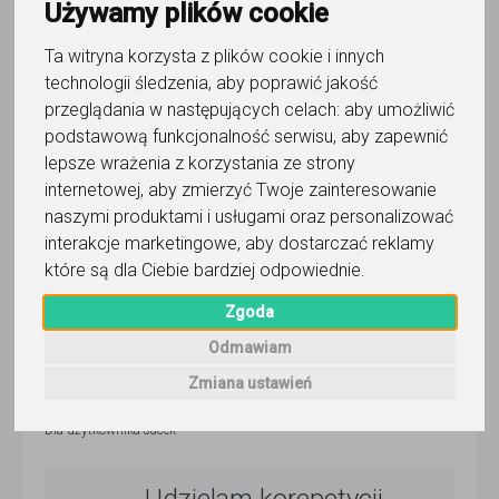
Używamy plików cookie
Jacek
Ta witryna korzysta z plików cookie i innych
Wyślij wiadomość
technologii śledzenia, aby poprawić jakość
Ostatnia aktywność:
przeglądania w następujących celach:
aby umożliwić
dzisiaj
podstawową funkcjonalność serwisu
,
aby zapewnić
lepsze wrażenia z korzystania ze strony
Korepetytor prowadzi zajęcia online
internetowej
,
aby zmierzyć Twoje zainteresowanie
naszymi produktami i usługami oraz personalizować
interakcje marketingowe
,
aby dostarczać reklamy
które są dla Ciebie bardziej odpowiednie
.
Wyślij wiadomość
Zgoda
5,0
/
5
Odmawiam
38
opinii
Zmiana ustawień
Dla użytkownika
Jacek