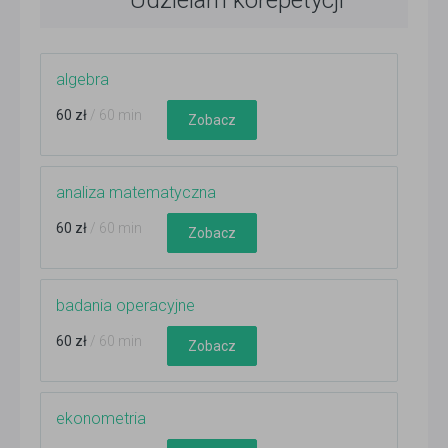
Udzielam korepetycji
algebra
60 zł
/ 60 min
Zobacz
analiza matematyczna
60 zł
/ 60 min
Zobacz
badania operacyjne
60 zł
/ 60 min
Zobacz
ekonometria