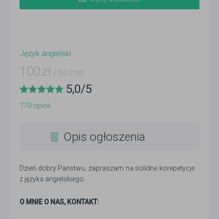
Język angielski
100
zł
/ 60 min
5,0
/
5
779
opinii
Opis ogłoszenia
Dzień dobry Państwu, zapraszam na solidne korepetycje
z języka angielskiego.
O MNIE O NAS, KONTAKT: