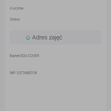
U ucznia
Online
Adres zajęć
Bartek EDU-COVER
.
. .
NIP: 5372680318