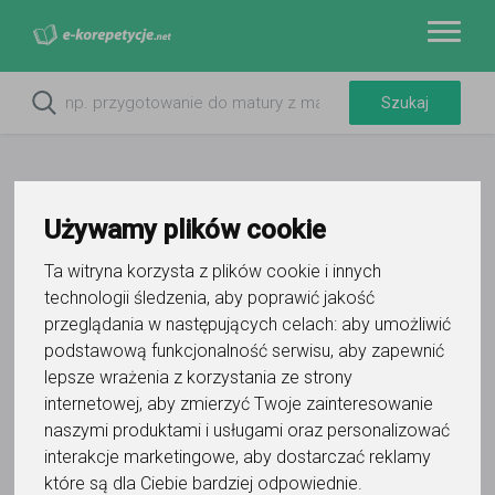
Używamy plików cookie
Ta witryna korzysta z plików cookie i innych
technologii śledzenia, aby poprawić jakość
przeglądania w następujących celach:
aby umożliwić
podstawową funkcjonalność serwisu
,
aby zapewnić
Do ulubionych
lepsze wrażenia z korzystania ze strony
Oznacz wystąpienie kontaktu
internetowej
,
aby zmierzyć Twoje zainteresowanie
naszymi produktami i usługami oraz personalizować
interakcje marketingowe
,
aby dostarczać reklamy
które są dla Ciebie bardziej odpowiednie
.