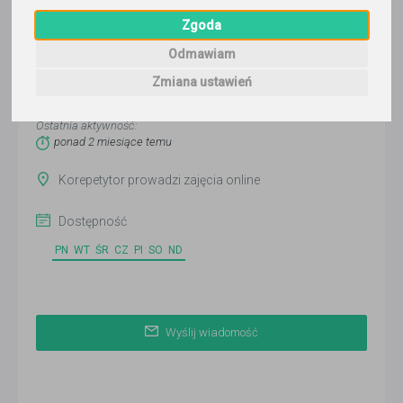
Zgoda
Odmawiam
COPYWRITING
Zmiana ustawień
Wyślij wiadomość
Ostatnia aktywność:
ponad 2 miesiące temu
Korepetytor prowadzi zajęcia online
Dostępność
PN
WT
ŚR
CZ
PI
SO
ND
Wyślij wiadomość