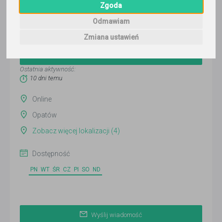
Zgoda
Odmawiam
Piotr
Zmiana ustawień
Wyślij wiadomość
Ostatnia aktywność:
10 dni temu
Online
Opatów
Zobacz więcej lokalizacji (4)
Dostępność
PN
WT
ŚR
CZ
PI
SO
ND
Wyślij wiadomość