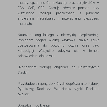
matury, egzaminu ósmoklasisty oraz certyfikatów —
FCA, CAE, CPE. Oferuję również pomoc przy
wszelkiego rodzaju problemach z językiem
angielskim, nadrabianiu i przerabianiu bieżącego
materiału.
Nauczam angielskiego z niezwykłą cierpliwością.
Posiadam bogatą wiedzę językową. Nauka ściśle
dostosowana do poziomu ucznia oraz celu
korepetycji. Wszystko odbywa się w tempie
odpowiednim dla ucznia.
Ukończyłem filologię angielską na Uniwersytecie
Śląskim.
Przykładowe rejony, do których dojeżdżam to: Rybnik,
Rydułtowy, Racibórz, Wodzisław Śląski, Radlin i
okolice.
Dojeżdżam do klienta.