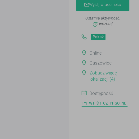
Wyślij wiadomość
Ostatnia aktywność:
wczoraj
Pokaż
Online
Gaszowice
Zobacz więcej
lokalizacji (4)
Dostępność
PN
WT
ŚR
CZ
PI
SO
ND