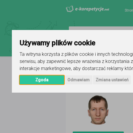
Stro
Używamy plików cookie
Ta witryna korzysta z plików cookie i innych technolo
serwisu
,
aby zapewnić lepsze wrażenia z korzystania z
interakcje marketingowe
,
aby dostarczać reklamy któr
Strona główna
Piotr Hink
Ogłosz
Zgoda
Odmawiam
Zmiana ustawień