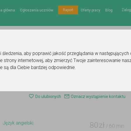
Zalog
Raport
na główna
Ogłoszenia uczniów
Oferty pracy
Blog
gii śledzenia, aby poprawić jakość przeglądania w następujących
e strony internetowej
,
aby zmierzyć Twoje zainteresowanie nasz
e są dla Ciebie bardziej odpowiednie
.
enie korepetytora - język angielski
Do ulubionych
Oznacz wystąpienie kontaktu
Język angielski
80
zł
/ 60 min