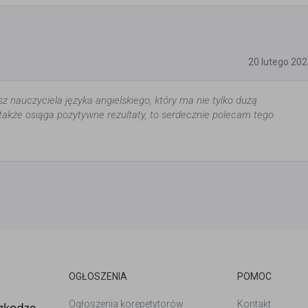
5
20 lutego 20
sz nauczyciela języka angielskiego, który ma nie tylko dużą
e także osiąga pozytywne rezultaty, to serdecznie polecam tego
OGŁOSZENIA
POMOC
Ogłoszenia korepetytorów
Kontakt