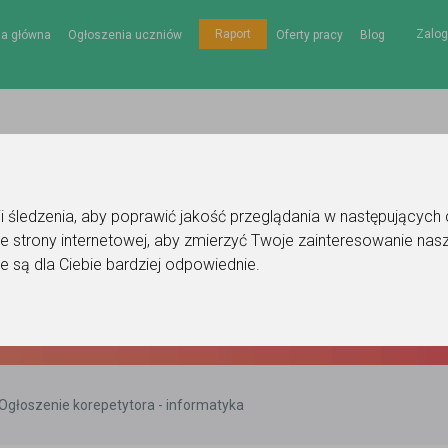
Zalog
Raport
na główna
Ogłoszenia uczniów
Oferty pracy
Blog
gii śledzenia, aby poprawić jakość przeglądania w następujących
e strony internetowej
,
aby zmierzyć Twoje zainteresowanie nasz
e są dla Ciebie bardziej odpowiednie
.
Ogłoszenie korepetytora - informatyka