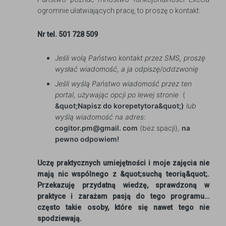
ogromnie ułatwiających pracę, to proszę o kontakt:
Nr tel. 501 728 509
Jeśli wolą Państwo kontakt przez SMS, proszę
wysłać wiadomość, a ja odpiszę/oddzwonię
Jeśli wyślą Państwo wiadomość przez ten
portal, używając opcji po lewej stronie
(
&quot;Napisz do korepetytora&quot;)
lub
wyślą wiadomość na adres:
cogitor.pm@gmail. com
(bez spacji),
na
pewno odpowiem!
Uczę praktycznych umiejętności i moje zajęcia nie
mają nic wspólnego z &quot;suchą teorią&quot;.
Przekazuję przydatną wiedzę, sprawdzoną w
praktyce i zarażam pasją do tego programu…
często takie osoby, które się nawet tego nie
spodziewają.