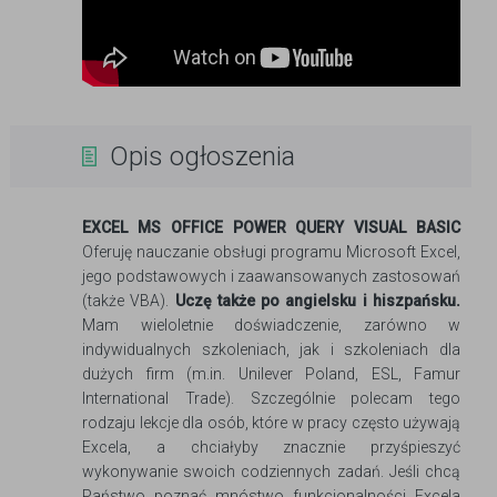
Opis ogłoszenia
EXCEL MS OFFICE POWER QUERY VISUAL BASIC
Oferuję nauczanie obsługi programu Microsoft Excel,
jego podstawowych i zaawansowanych zastosowań
(także VBA).
Uczę także po angielsku i hiszpańsku.
Mam wieloletnie doświadczenie, zarówno w
indywidualnych szkoleniach, jak i szkoleniach dla
dużych firm (m.in. Unilever Poland, ESL, Famur
International Trade). Szczególnie polecam tego
rodzaju lekcje dla osób, które w pracy często używają
Excela, a chciałyby znacznie przyśpieszyć
wykonywanie swoich codziennych zadań. Jeśli chcą
Państwo poznać mnóstwo funkcjonalności Excela