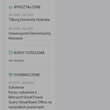
WYKSZTAŁCENIE
06.2009 - 06.2009
Tilburg University Holandia
06.2009 - 06.2009
Uniwersystet Ekonomiczny,
Katowice
KURSY I SZKOLENIA
Nie dodano
DOŚWIADCZENIE
02.2014 - aktualnie
Szkolenia
Kursy i szkolenia z
Microsoft Excel Power
Query Visual Basic Office na
wszystkich poziomach