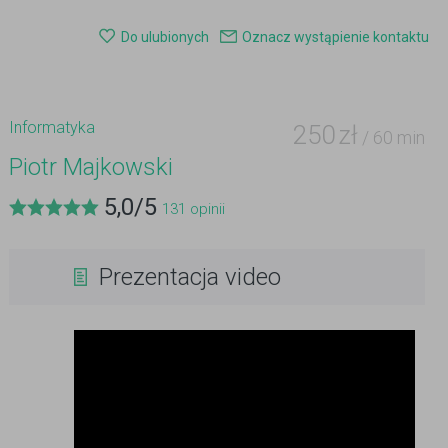
Do ulubionych
Oznacz wystąpienie kontaktu
Informatyka
250
zł
/ 60 min
Piotr Majkowski
5,0
/
5
131
opinii
Prezentacja video