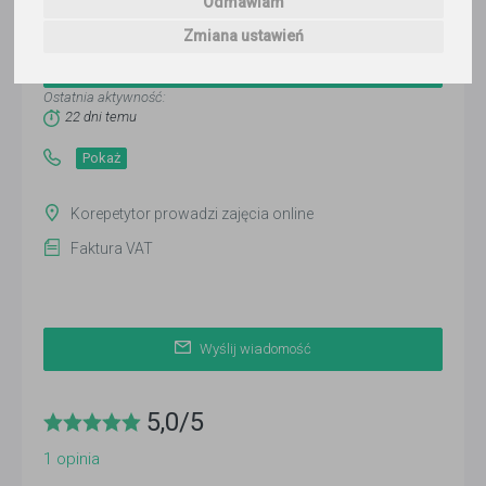
Odmawiam
Paweł Jarczyk
Zmiana ustawień
Wyślij wiadomość
Ostatnia aktywność:
22 dni temu
Pokaż
Korepetytor prowadzi zajęcia online
Faktura VAT
Wyślij wiadomość
5,0
/
5
1
opinia