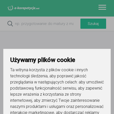
Używamy plików cookie
Do ulubionych
Oznacz wystąpienie kontaktu
Ta witryna korzysta z plików cookie i innych
technologii śledzenia, aby poprawić jakość
przeglądania w następujących celach:
aby umożliwić
podstawową funkcjonalność serwisu
,
aby zapewnić
lepsze wrażenia z korzystania ze strony
internetowej
,
aby zmierzyć Twoje zainteresowanie
naszymi produktami i usługami oraz personalizować
Paulina Pawlak
interakcje marketingowe
,
aby dostarczać reklamy