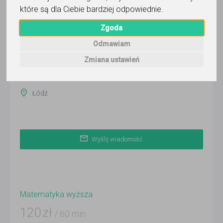
które są dla Ciebie bardziej odpowiednie
.
Wyślij wiadomość
Ostatnia aktywność:
Zgoda
20 dni temu
Odmawiam
Pokaż
Zmiana ustawień
Online
Łódź
Wyślij wiadomość
Matematyka wyższa
120
zł
/ 60 min