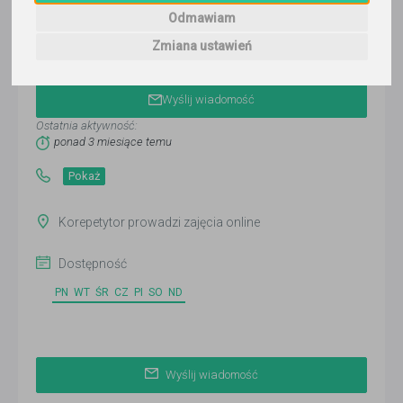
Odmawiam
Zmiana ustawień
Patryk Mucha
Wyślij wiadomość
Ostatnia aktywność:
ponad 3 miesiące temu
Pokaż
Korepetytor prowadzi zajęcia online
Dostępność
PN
WT
ŚR
CZ
PI
SO
ND
Wyślij wiadomość