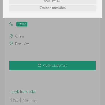
Odmawiam
Wyślij wiadomość
Zmiana ustawień
Ostatnia aktywność:
ponad 3 miesiące temu
Pokaż
Online
Rzeszów
Wyślij wiadomość
Język francuski
45
zł
/ 60 min