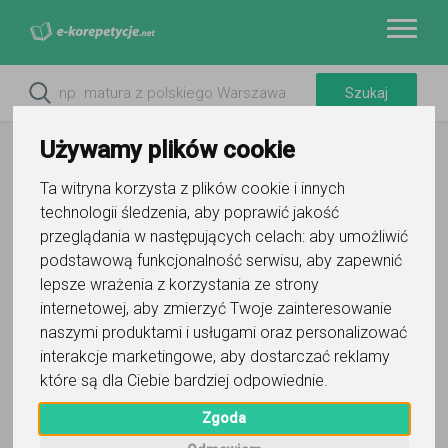
Używamy plików cookie
Ta witryna korzysta z plików cookie i innych
technologii śledzenia, aby poprawić jakość
przeglądania w następujących celach:
aby umożliwić
Do ulubionych
podstawową funkcjonalność serwisu
,
aby zapewnić
Oznacz wystąpienie kontaktu
lepsze wrażenia z korzystania ze strony
internetowej
,
aby zmierzyć Twoje zainteresowanie
naszymi produktami i usługami oraz personalizować
interakcje marketingowe
,
aby dostarczać reklamy
które są dla Ciebie bardziej odpowiednie
.
Anna
Zgoda