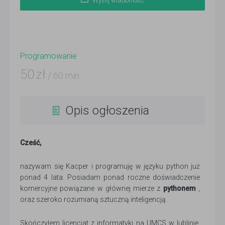
Wyślij wiadomość
Programowanie
50
zł
/ 60 min
Opis ogłoszenia
Cześć,
nazywam się Kacper i programuję w języku python już
ponad 4 lata. Posiadam ponad roczne doświadczenie
komercyjne powiązane w głównej mierze z
pythonem
,
oraz szeroko rozumianą sztuczną inteligencją.
Skończyłem licencjat z informatyki na UMCS w lublinie,