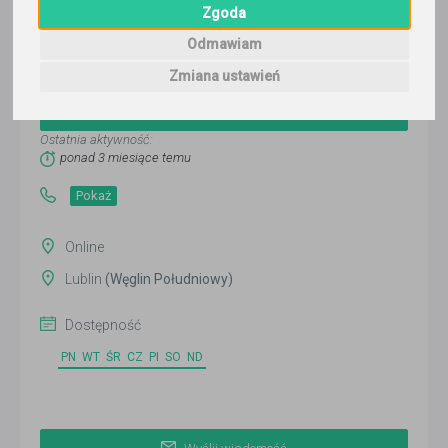
Zgoda
Odmawiam
Kacper Wójcik
Zmiana ustawień
Wyślij wiadomość
Ostatnia aktywność:
ponad 3 miesiące temu
Pokaż
Online
Lublin
(Węglin Południowy)
Dostępność
PN
WT
ŚR
CZ
PI
SO
ND