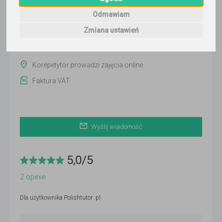
ponad miesiąc temu
Odmawiam
Pokaż
Zmiana ustawień
Korepetytor prowadzi zajęcia online
Faktura VAT
Wyślij wiadomość
5,0
/
5
2
opinie
Dla użytkownika
Polishtutor .pl