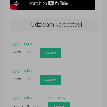
Udzielam korepetycji
język angielski
70 zł
/ 55 min
Zobacz
język polski
90 zł
/ 55 min
Zobacz
język polski dla cudzoziemców
75 - 120 zł
/ 55 min