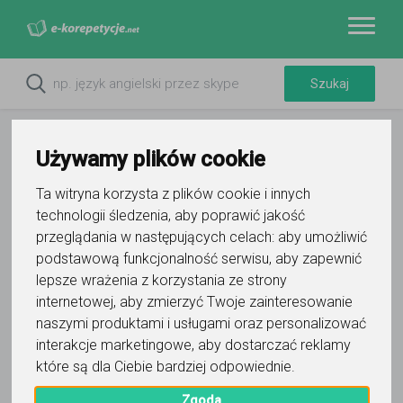
Używamy plików cookie
Ta witryna korzysta z plików cookie i innych
technologii śledzenia, aby poprawić jakość
przeglądania w następujących celach:
aby umożliwić
podstawową funkcjonalność serwisu
,
aby zapewnić
lepsze wrażenia z korzystania ze strony
internetowej
,
aby zmierzyć Twoje zainteresowanie
naszymi produktami i usługami oraz personalizować
Polishtutor .pl
interakcje marketingowe
,
aby dostarczać reklamy
które są dla Ciebie bardziej odpowiednie
.
Wyślij wiadomość
Zgoda
Ostatnia aktywność: