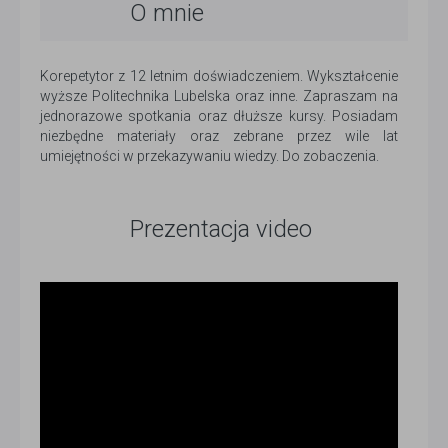
O mnie
Korepetytor z 12 letnim doświadczeniem. Wykształcenie
wyższe Politechnika Lubelska oraz inne. Zapraszam na
jednorazowe spotkania oraz dłuższe kursy. Posiadam
niezbędne materiały oraz zebrane przez wile lat
umiejętności w przekazywaniu wiedzy. Do zobaczenia.
Prezentacja video