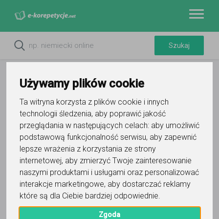
Używamy plików cookie
Ta witryna korzysta z plików cookie i innych
technologii śledzenia, aby poprawić jakość
przeglądania w następujących celach:
aby umożliwić
podstawową funkcjonalność serwisu
,
aby zapewnić
lepsze wrażenia z korzystania ze strony
internetowej
,
aby zmierzyć Twoje zainteresowanie
Do ulubionych
naszymi produktami i usługami oraz personalizować
Oznacz wystąpienie kontaktu
interakcje marketingowe
,
aby dostarczać reklamy
które są dla Ciebie bardziej odpowiednie
.
Zgoda