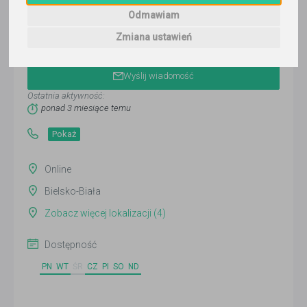
Odmawiam
Zmiana ustawień
Aleksandra Mazur
Wyślij wiadomość
Ostatnia aktywność:
ponad 3 miesiące temu
Pokaż
Online
Bielsko-Biała
Zobacz więcej lokalizacji (4)
Dostępność
PN
WT
ŚR
CZ
PI
SO
ND