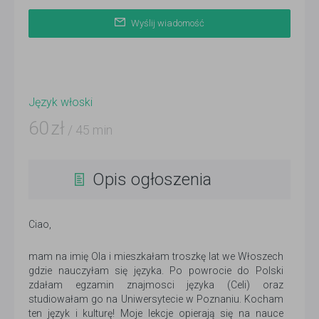
Wyślij wiadomość
Język włoski
60
zł
/ 45 min
Opis ogłoszenia
Ciao,
mam na imię Ola i mieszkałam troszkę lat we Włoszech
gdzie nauczyłam się języka. Po powrocie do Polski
zdałam egzamin znajmosci języka (Celi) oraz
studiowałam go na Uniwersytecie w Poznaniu. Kocham
ten język i kulturę! Moje lekcje opierają się na nauce