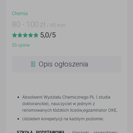
Chemia
80
-
100
zł
/ 45 min
5,0
/
5
53
opinie
Opis ogłoszenia
Absolwent Wydziału Chemicznego PŁ ( studia
doktoranckie), nauczyciel w jednym z
renomowanych łódzkich liceów,egzaminator OKE,
Udzielam korepetycji na każdym poziomie:
-
SZKOŁA PODSTAWOWA
- klasówki, sprawdziany,