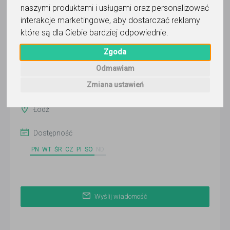
naszymi produktami i usługami oraz personalizować
Wyślij wiadomość
interakcje marketingowe
,
aby dostarczać reklamy
Ostatnia aktywność:
które są dla Ciebie bardziej odpowiednie
.
5 dni temu
Zgoda
Pokaż
Odmawiam
Zmiana ustawień
Online
Łódź
Dostępność
PN
WT
ŚR
CZ
PI
SO
ND
Wyślij wiadomość