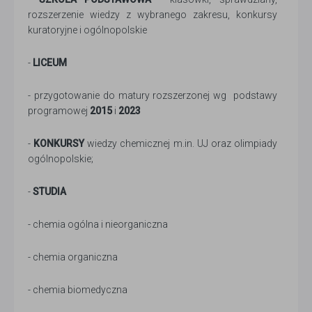
rozszerzenie wiedzy z wybranego zakresu, konkursy
kuratoryjne i ogólnopolskie
-
LICEUM
- przygotowanie do matury rozszerzonej wg podstawy
programowej
2015
i
2023
-
KONKURSY
wiedzy chemicznej m.in. UJ oraz olimpiady
ogólnopolskie;
-
STUDIA
- chemia ogólna i nieorganiczna
- chemia organiczna
- chemia biomedyczna