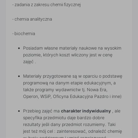
- zadania z zakresu chemii fizycznej
- chemia analityczna
- biochemia
Posiadam własne materiały naukowe na wysokim
poziomie, których koszt wliczony jest w cenę
zajęć .
Materiały przygotowane są w oparciu o podstawę
programową na danym etapie edukacyjnym, a
także programy wydawnictw tj. Nowa Era,
Operon, WSiP, Oficyna Edukacyjna Pazdro i inne)
Przebieg zajęć ma
charakter indywidualny
, ale
specyfika przedmiotu daje bardzo dobre
rezultaty jeśli dany przedmiot rozumiemy. Taki
jest też mój cel : zainteresować, odnaleźć chemię
w życiu codziennym i umieć rozwiązywać