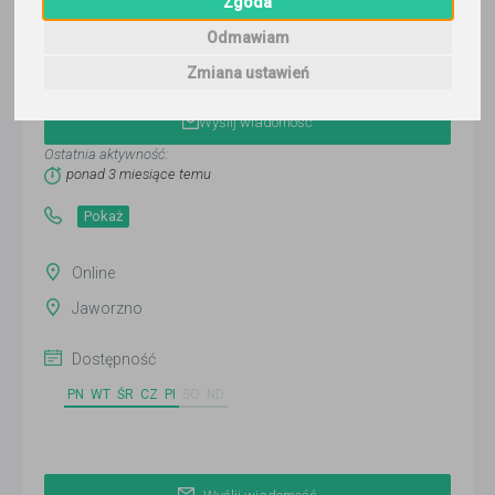
Zgoda
Odmawiam
Aleksandra Guja
Zmiana ustawień
Wyślij wiadomość
Ostatnia aktywność:
ponad 3 miesiące temu
Pokaż
Online
Jaworzno
Dostępność
PN
WT
ŚR
CZ
PI
SO
ND