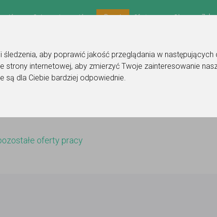
Zalog
Raport
na główna
Ogłoszenia uczniów
Oferty pracy
Blog
gii śledzenia, aby poprawić jakość przeglądania w następujących
e strony internetowej
,
aby zmierzyć Twoje zainteresowanie nasz
e są dla Ciebie bardziej odpowiednie
.
pozostałe oferty pracy