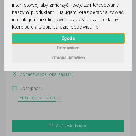
internetowej
,
aby zmierzyć Twoje zainteresowanie
Wyślij wiadomość
naszymi produktami i usługami oraz personalizować
Ostatnia aktywność:
interakcje marketingowe
,
aby dostarczać reklamy
wczoraj
które są dla Ciebie bardziej odpowiednie
.
Pokaż
Zgoda
Odmawiam
Online
Zmiana ustawień
Warszawa
Zobacz więcej lokalizacji (4)
Dostępność
PN
WT
ŚR
CZ
PI
SO
ND
Wyślij wiadomość