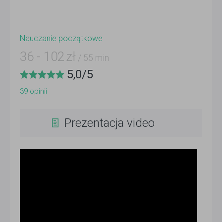
Nauczanie początkowe
36
-
102
zł
/ 55 min
5,0
/
5
39
opinii
Prezentacja video