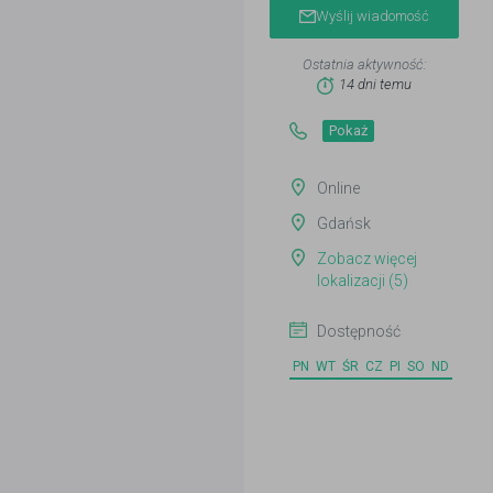
Wyślij wiadomość
Ostatnia aktywność:
14 dni temu
Pokaż
Online
Gdańsk
Zobacz więcej
lokalizacji (5)
Dostępność
PN
WT
ŚR
CZ
PI
SO
ND