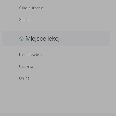
Szkoła średnia
Studia
Miejsce lekcji
U nauczyciela
U ucznia
Online