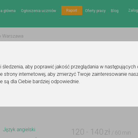
Zalog
Raport
na główna
Ogłoszenia uczniów
Oferty pracy
Blog
gii śledzenia, aby poprawić jakość przeglądania w następujących
e strony internetowej
,
aby zmierzyć Twoje zainteresowanie nasz
Ogłoszenie korepetytora - język angielski
e są dla Ciebie bardziej odpowiednie
.
Do ulubionych
Oznacz wystąpienie kontaktu
Język angielski
120
-
140
zł
/ 60 min