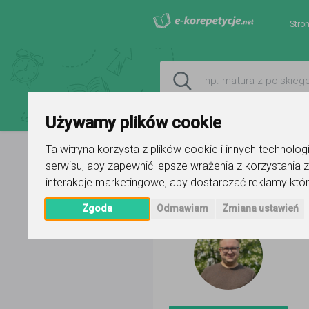
Stro
Używamy plików cookie
Ta witryna korzysta z plików cookie i innych technolo
serwisu
,
aby zapewnić lepsze wrażenia z korzystania z
Strona główna
Nikodem Śliwiński
interakcje marketingowe
,
aby dostarczać reklamy któr
Zgoda
Odmawiam
Zmiana ustawień