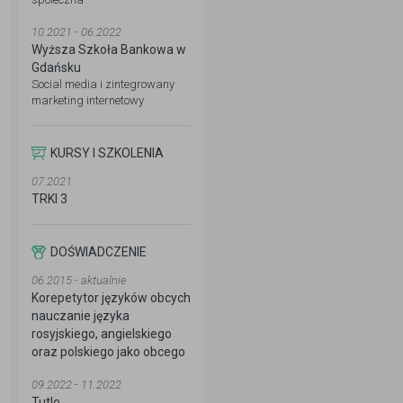
10.2021 - 06.2022
Wyższa Szkoła Bankowa w
Gdańsku
Social media i zintegrowany
marketing internetowy
KURSY I SZKOLENIA
07.2021
TRKI 3
DOŚWIADCZENIE
06.2015 - aktualnie
Korepetytor języków obcych
nauczanie języka
rosyjskiego, angielskiego
oraz polskiego jako obcego
09.2022 - 11.2022
Tutlo