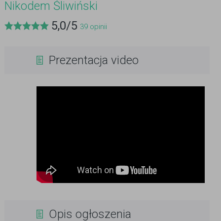
Nikodem Śliwiński
5,0
/
5
39
opinii
Prezentacja video
Opis ogłoszenia